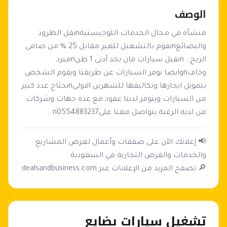
الوصف
منشأة في مجال الخدمات اللوجيستيةnنقل الطرود 
والبضائعnنقوم بالتشغيل للغير مقابل 25 % من صافي 
الربح.. nنقبل سيارات فان بحد أدنى 1 طنnمبرد 
وجافnوايضا نوفر السيارات عن طريقنا ويقوم الشخص 
بتمويل ايجارها وتكاليفها للشهرين الاولىnنحتاج عدد كبير 
من السيارات ويتوفر لدينا عقود مع عدة جهات وشركات 
من لديه الرغبة يتواصل معنا علىn0554883237
📢 إعلانك الآن على صفقات وأعمال لعرض المشاريع
🔎 تصفح المزيد من الإعلانات عبر dealsandbusiness.com
تشغيل سيارات بضايع