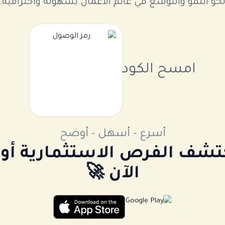
حو النمو والتوسع في عالم الأعمال بسهولة واحترافية.
امسح الكود
أسرع - أسهل - أوضح
كتشف الفرص الاستثمارية 
الآن 🚀