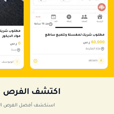
منذ 16 ساعة
مطلوب شريك ب
مطلوب شريك لمغسلة وتلميع ساطع
مواد الديكور
60,000
ر.س
0
ر.س
مكة المكرمة
جدة
akram
A
ا
ابويوسف
اكتشف الفرص ال
استكشف أفضل الفرص الاست