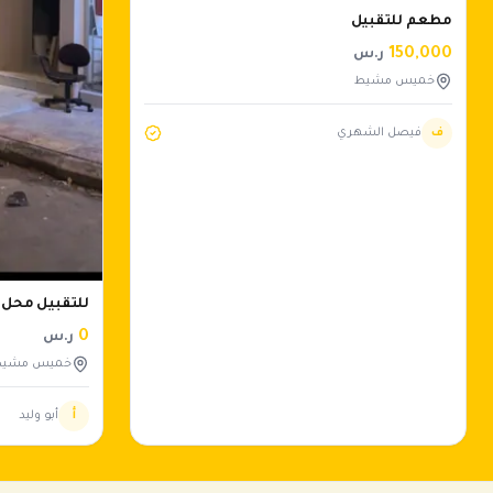
مطعم للتقبيل
150,000
ر.س
خميس مشيط
ف
فيصل الشهري
للتقبيل محل 
0
ر.س
خميس مشيط
أ
أبو وليد