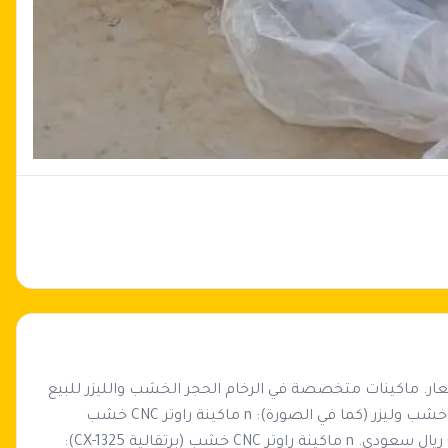
لأصحاب الورش والمصانع فرصة لتطوير معداتك بأفضل الأسعار. ماكينات متخصصة في الرخام الحجر الخشب والليزر للبيع 
الفوري. n — عرض خاص (الأسعار المحددة) — n ماكينات CNC وخشب وليزر (كما في الصورة): n ماكينة راوتر CNC خشب 
(خضراء CX-1325): رأس واحد لتقطيع الألواح. n السعر: 60,000 ريال سعودي. n ماكينة راوتر CNC خشب (برتقالية CX-1325): 