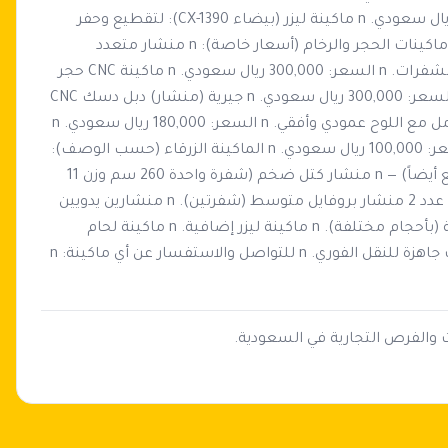
متعددة الرؤوس (6 رؤوس) للإنتاج السريع. n السعر: 60,000 ريال سعودي. n ماكينة ليزر (بيضاء CX-1390): لتقطيع وحفر 
الأكريليك والخشب والجلود. n السعر: 60,000 ريال سعودي. n ماكينات الحجر والرخام (أسعار خاصة): n منشار متعدد 
الشفرات (12 إلى 26 شفرة): للكتل الضخمة (وزن 18 طن) مع الشفرات. n السعر: 300,000 ريال سعودي. n ماكينة CNC حجر 
(مخرطة): متخصصة لنحت الأعمدة والمجسمات الحجرية. n السعر: 300,000 ريال سعودي. n جيرية (منشار) دبل دسك CNC 
(مقاس 1200 ملم): n نظام PLC قاعدة متحركة 360 درجة تتعامل مع اللوح عمودي وأفقي. n السعر: 180,000 ريال سعودي. n 
جلاية رخام أوتوماتيك (رأسين): لتلميع الألواح والأسطح. n السعر: 100,000 ريال سعودي. n الماكينة الزرقاء (حسب الوصف): 
n السعر: 30,000 ريال سعودي. n — باقي معدات المصنع (للبيع أيضاً) — n منشار كتل ضخم (شفرة واحدة 260 سم وزن 11 
طن). n منشار سلك (Wire Saw) للكتل والمجسمات (CNC). n عدد 2 منشار بروفايل متوسط (شفرتين). n منشارين يدويين 
(متر و 80 سم). n جلاية يدوية. n عدد 3 مخارط CNC حجر إضافية (بأحجام مختلفة). n ماكينة ليزر إضافية. n ماكينة لحام 
دسكات ألماس. n الموقع: تبوك المدينة الصناعية. n الماكينات جاهزة للنقل الفوري. n للتواصل والاستفسار عن أي ماكينة: n 