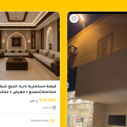
فرصة استثمارية نادرة: للبيع شركة
متكاملة (مصنع + معرض + مكاتب 
450,000
ر.س
الرياض
Mohammed
M