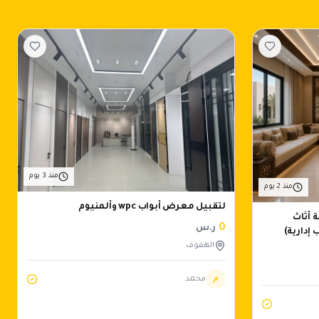
منذ 3 يوم
منذ 2 يوم
لتقبيل معرض أبواب wpc وألمنيوم
 أثاث
0
ر.س
إدارية)
الهفوف
م
محمد