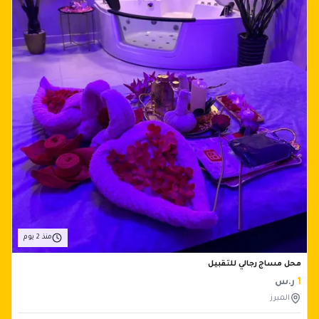
منذ 2 يوم
محل مساج رجالي للتقبيل
1
ر.س
المبرز