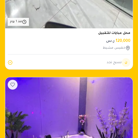
منذ 1 يوم
محل عبايات للتقبيل
120,000
ر.س
خميس مشيط
ن
نسيج نجد