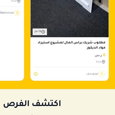
جدة
7Mahomud
2
Jul 19
مطلوب شريك براس المال لمشروع استيراد
مواد الديكور
0
ر.س
جدة
ا
ابويوسف
اكتشف الفرص ال