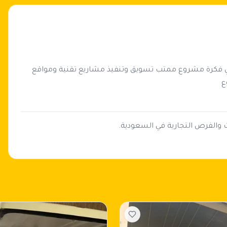
أنا خبير تسويق رقمي ومبرمج في مجال تقنية المعلومات عندي فكرة مشروع ممتب تسويق وتنفيذ مشاريع تقنية ومواقع 