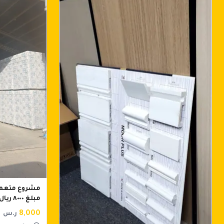
مشروع متعمد 
مبلغ ٨٠٠٠ ريال
8,000
ر.س