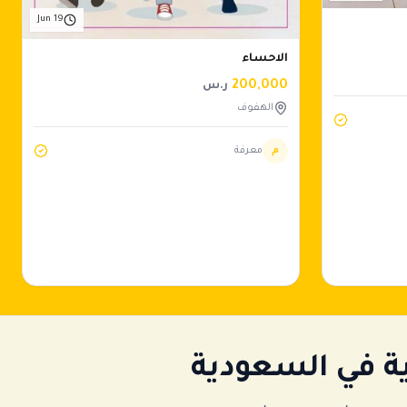
Jun 19
الاحساء
200,000
ر.س
الهفوف
م
معرفة
ة في السعودية