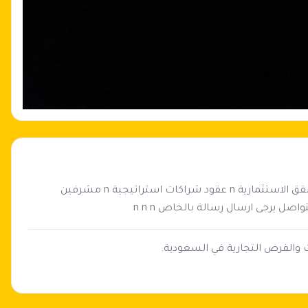
مؤسسة صيانة ونظافة قائمة n n لديها عدة عقود نظافة الشقق الاستثمارية n عقود شراكات استراتيجية n مشرفين 