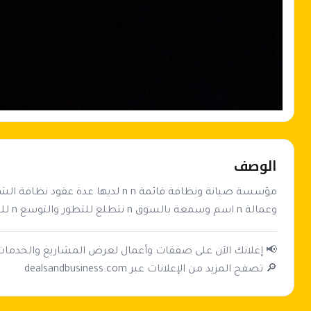
الوصف
وعمالة n اسم وسمعة بالسوق n نتطلع للتطور والتوسع n للتواصل يرجى ارسال رسالة بالخاص n n n
🔎 تصفح المزيد من الإعلانات عبر dealsandbusiness.com