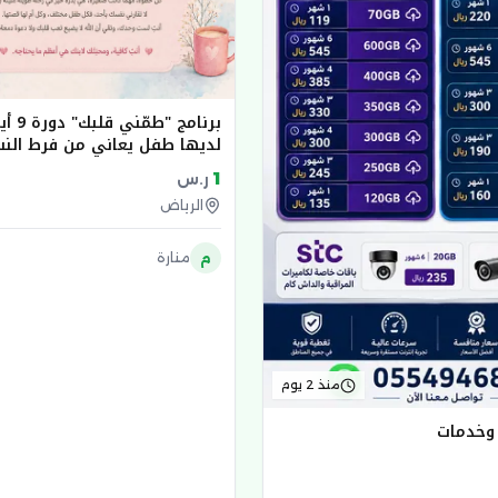
برنامج "
لديها طفل يعاني من فرط الن
1
ر.س
الرياض
م
منارة
منذ 2 يوم
 وخدمات