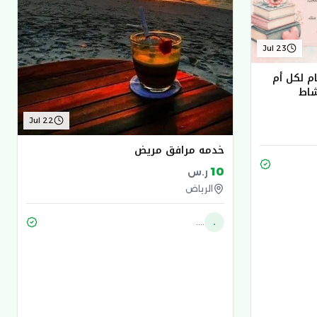
Jul 23
طمّني قلبك" دورة 9 أيام لكل أم
شاط
Jul 22
خدمه مرافق مريض
10
ر.س
الرياض
....
.