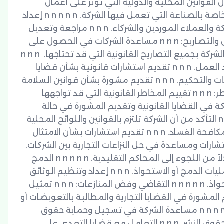
n الاستشارات القانونية: n n n تقديم مشورة قانونية حول القوانين المحلية والدولية التي تؤثر على أعمال 
الشركة. n n n تقديم مشورة حول اللوائح والتشريعات الخاصة بالصناعة التي تعمل فيها الشركة. n n n n n إعداد 
العقود والاتفاقيات: n n n صياغة عقود تجارية بين الشركة والعملاء الموردين والشركاء. n n n مراجعة وتعديل 
العقود لضمان حماية حقوق الشركة. n n n n n التراخيص والتصاريح: n n n مساعدة الشركات في الحصول على 
التراخيص اللازمة لممارسة أنشطتها. n n n ضمان التزام الشركة بجميع التصاريح القانونية التي قد تحتاجها. n n n 
n n قضايا التوظيف والعمل: n n n إعداد وصياغة عقود العمل. n n n تقديم استشارات قانونية بشأن قضايا 
العمل مثل الفصل التوظيف حقوق الموظفين التظلمات والتحكيم. n n n تقديم مشورة بشأن قوانين السلامة 
والصحة المهنية. n n n n n الحماية القانونية من المخاطر: n n n تقييم المخاطر القانونية التي قد تواجهها 
الشركة واتخاذ التدابير اللازمة لتقليلها. n n n تمثيل الشركة في القضايا القانونية وتقديم المشورة في حالة 
حدوث نزاعات. n n n n n الامتثال للأنظمة القانونية: n n n التأكد من أن الشركة تلتزم بالقوانين واللوائح المحلية 
والدولية مثل قوانين حماية البيانات (GDPR) أو قوانين مكافحة الفساد. n n n تقديم استشارات بشأن الامتثال 
البيئي. n n n n n حل النزاعات والتحكيم: n n n تقديم استشارات ومساعدة في حل النزاعات التجارية بين الشركات. 
n n n تمثيل الشركة في عمليات التحكيم أو الوساطة بدلاً من اللجوء إلى المحاكم التقليدية. n n n n n الدمج 
والاستحواذ: n n n تقديم استشارات قانونية في حالة عمليات الدمج أو الاستحواذ. n n n إعداد وتنظيم الوثائق 
اللازمة لضمان التنفيذ السليم لعمليات الدمج أو الاستحواذ. n n n n n التقاضي وفض المنازعات: n n n تمثيل 
الشركة أمام المحاكم في القضايا القانونية. n n n تقديم المشورة في القضايا التجارية والمطالبة بالتعويضات أو 
الدفوع القانونية. n n n n n حماية الملكية الفكرية: n n n n n n مساعدة الشركة في تسجيل وحماية حقوق 
الملكية الفكرية مثل العلامات التجارية براءات الاختراع وحقوق النشر. n n n التعامل مع قضايا التعدي على 