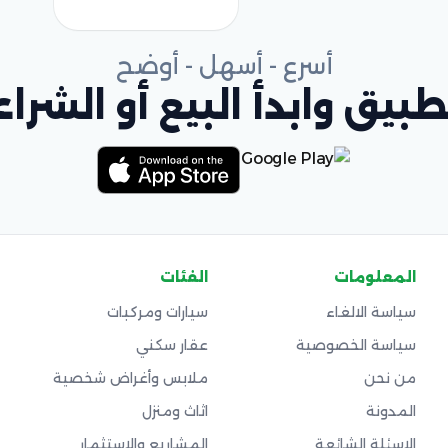
أسرع - أسهل - أوضح
بيق وابدأ البيع أو الشراء
المعلومات
الفئات
سياسة الالغاء
سيارات ومركبات
سياسة الخصوصية
عقار سكني
من نحن
ملابس وأغراض شخصية
المدونة
اثاث ومنزل
الاسئلة الشائعة
المشاريع والاستثمار