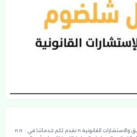
مكتب المحامي احمد فيصل شلضوم للمحاماة والتوثيق والاستشارات القانونية n نقدم لكم خدماتنا في : n n 