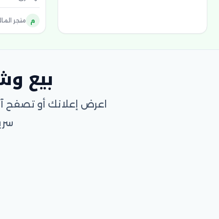
م
متجر المال
بيع وش
اعرض إعلانك أو تصفح آل
سري