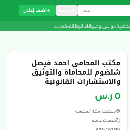
English
أضف إعلان
شخصية
مواشي وحيوانات
الوظائف
خدمات
مكتب المحامي احمد فيصل
شلضوم للمحاماة والتوثيق
والاستشارات القانونية
0
ر.س
منطقة مكة المكرمة
خدمات عامة
6/18/2025