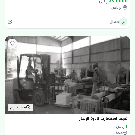
250,000
ر.س
الرياض
ج
جمال
منذ 2 يوم
فرصة استثمارية نادرة للإيجار
1
ر.س
جدة