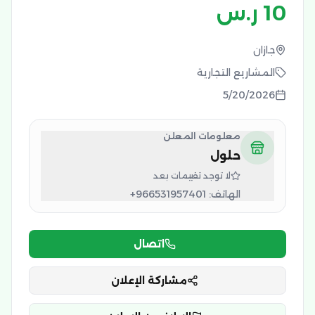
10
ر.س
جازان
المشاريع التجارية
5/20/2026
معلومات المعلن
حلول
لا توجد تقييمات بعد
الهاتف:
+966531957401
اتصال
مشاركة الإعلان