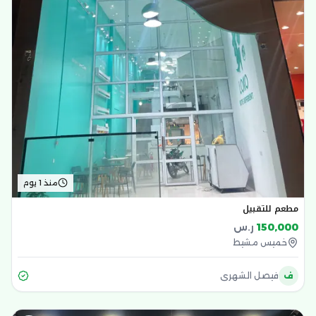
منذ 1 يوم
مطعم للتقبيل
150,000
ر.س
خميس مشيط
ف
فيصل الشهري