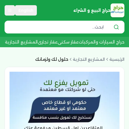
حراج البيع و الشراء
English
حراج السيارات والمركبات
عقار سكني
عقار تجاري
المشاريع التجارية
أجه
الرئيسية
المشاريع التجارية
حلول لك ولزمانك