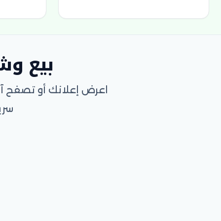
بيع وش
اعرض إعلانك أو تصفح آل
سري