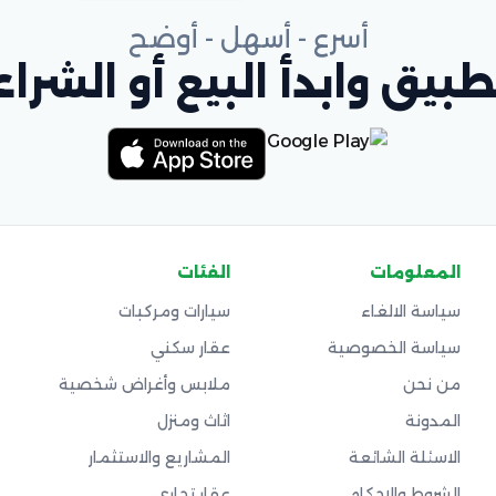
أسرع - أسهل - أوضح
بيق وابدأ البيع أو الشراء
المعلومات
الفئات
سياسة الالغاء
سيارات ومركبات
سياسة الخصوصية
عقار سكني
من نحن
ملابس وأغراض شخصية
المدونة
اثاث ومنزل
الاسئلة الشائعة
المشاريع والاستثمار
الشروط والاحكام
عقار تجاري