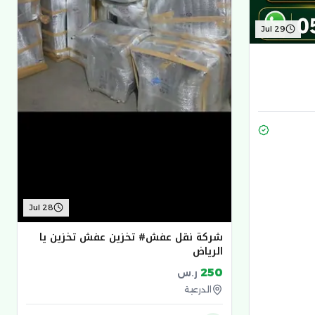
Jul 29
Jul 28
شركة نقل عفش# تخزين عفش تخزين يا
الرياض
250
ر.س
الدرعية