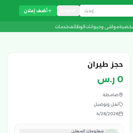
English
أضف إعلان
شخصية
مواشي وحيوانات
الوظائف
خدمات
حجز طيران
0
ر.س
صامطة
نقل وتوصيل
4/28/2026
معلومات المعلن