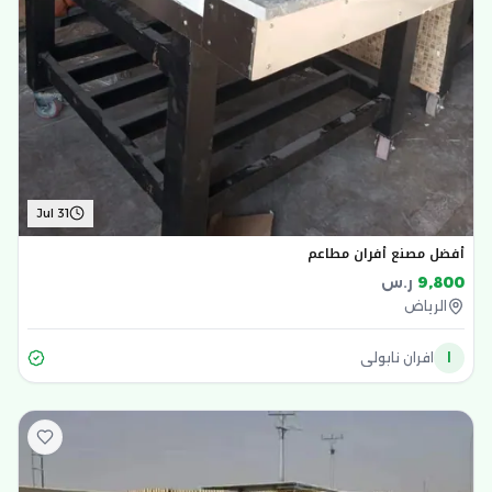
Jul 31
أفضل مصنع أفران مطاعم
9,800
ر.س
الرياض
ا
افران نابولي