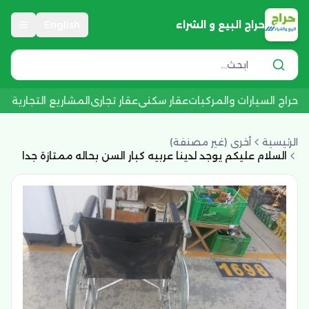
حراج البيع و الشراء
English
حراج السيارات والمركبات
عقار سكني
عقار تجاري
المشاريع التجارية
أجه
الرئيسية
أخرى (غير مصنفة)
السلام عليكم يوجد لدينا عربيه كبار السن بحاله ممتازة جدا