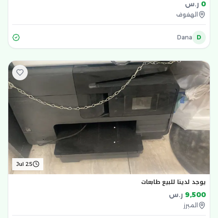
0
ر.س
الهفوف
Dana
D
Jul 25
يوجد لدينا للبيع طابعات
9,500
ر.س
المبرز