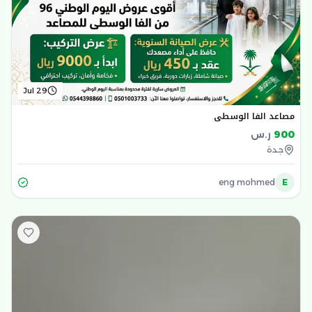
Jul 29
مصاعد الفا الوسطي
900
ر.س
جدة
eng mohmed
E