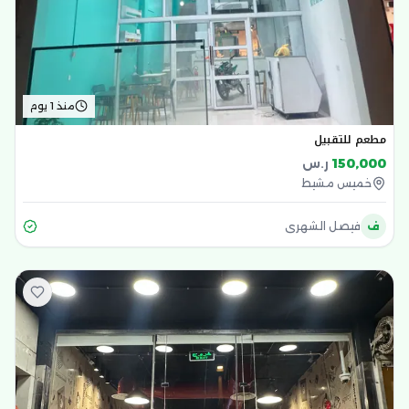
منذ 1 يوم
مطعم للتقبيل
150,000
ر.س
خميس مشيط
ف
فيصل الشهري