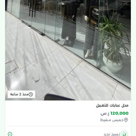
منذ 2 ساعة
محل عبايات للتقبيل
120,000
ر.س
خميس مشيط
ن
نسيج نجد