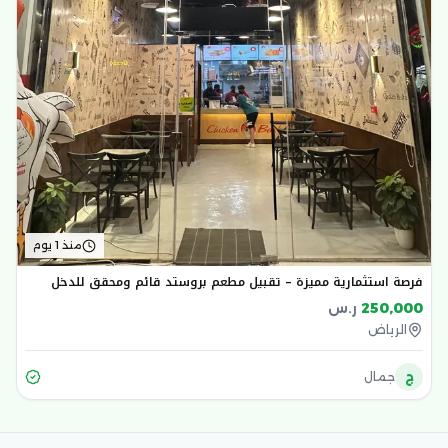
منذ 1 يوم
فرصة استثمارية مميزة – تقبيل مطعم بروستد قائم ومحقق للدخل
250,000
ر.س
الرياض
ج
جمال