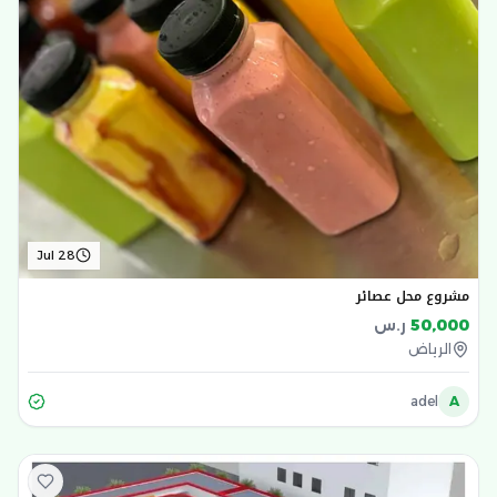
Jul 28
مشروع محل عصائر
50,000
ر.س
الرياض
adel
A