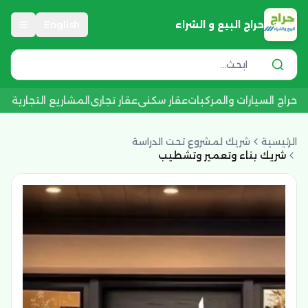
حراج البيع و الشراء
English
حراج السيارات والمركبات
عقار سكني
عقار تجاري
المشاريع التجارية
أجه
الرئيسية
شريك لمشروع تحت الدراسة
شريك بناء وتعمير وتشطيب