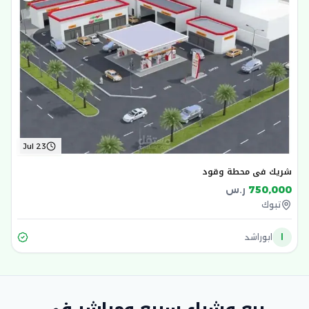
Jul 23
شريك في محطة وقود
750,000
ر.س
تبوك
ا
ابوراشد
بيع وشراء سريع ومباشر في