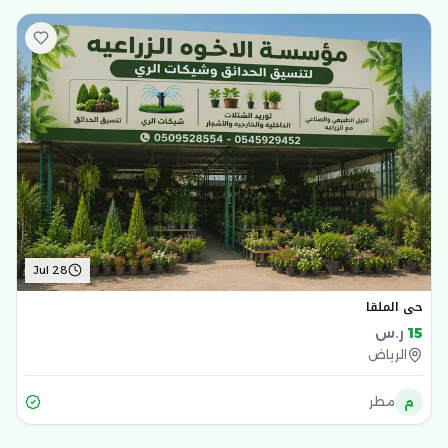
Jul 28
حي الملقا
15
ر.س
الرياض
م
مطر