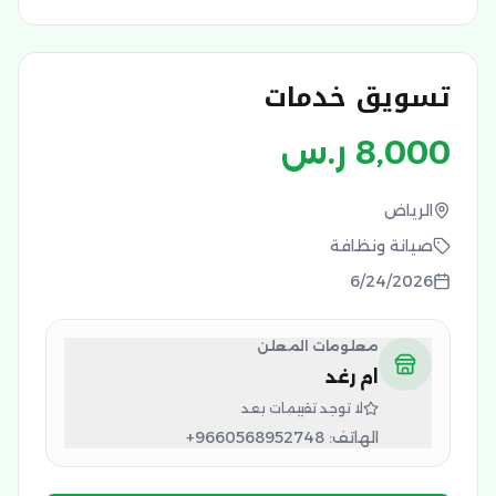
تسويق خدمات
8,000
ر.س
الرياض
صيانة ونظافة
6/24/2026
معلومات المعلن
ام رغد
لا توجد تقييمات بعد
الهاتف:
+9660568952748