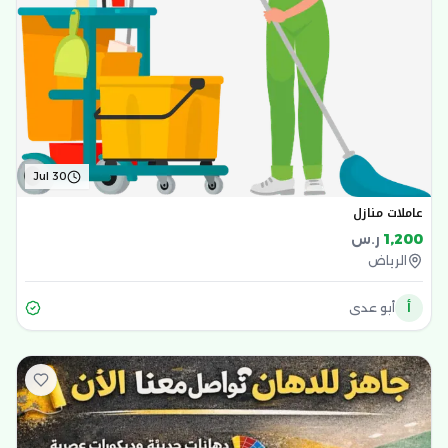
Jul 30
عاملات منازل
1,200
ر.س
الرياض
أ
أبو عدي