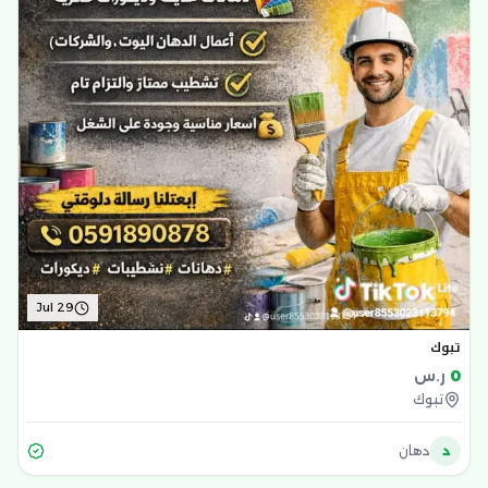
Jul 29
تبوك
0
ر.س
تبوك
د
دهان