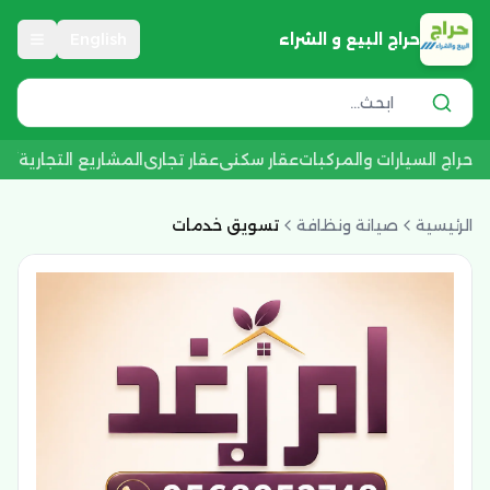
حراج البيع و الشراء
English
حراج السيارات والمركبات
عقار سكني
عقار تجاري
المشاريع التجارية
أجه
الرئيسية
صيانة ونظافة
تسويق خدمات