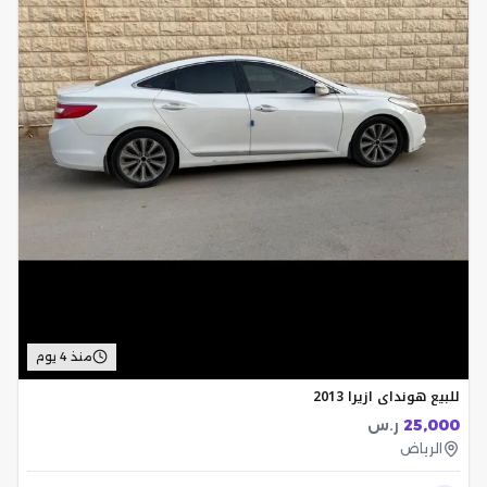
منذ 4 يوم
للبيع هونداي ازيرا 2013
25,000
ر.س
الرياض