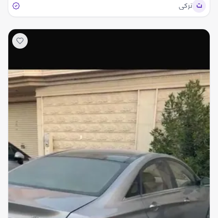
ت
تركي