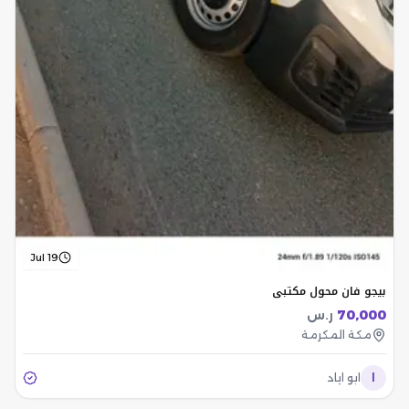
Jul 19
بيجو فان محول مكتبي
70,000
ر.س
مكة المكرمة
ا
ابو اياد