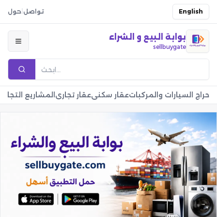
English
تواصل
|
حول
بوابة البيع و الشراء
sellbuygate
حراج السيارات والمركبات
عقار سكني
عقار تجاري
المشاريع التجارية