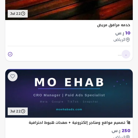
Jul 22
خدمه مرافق مريض
10
ر.س
الرياض
....
.
Jul 22
🚀 تصميم مواقع ومتاجر إلكترونية + صفحات هبوط احترافية
250
ر.س
الرياض