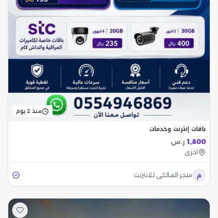
منذ 2 يوم
باقات إنترنت وخدمات
1,800
ر.س
اخرى
م
متجر المالكي للانترنت