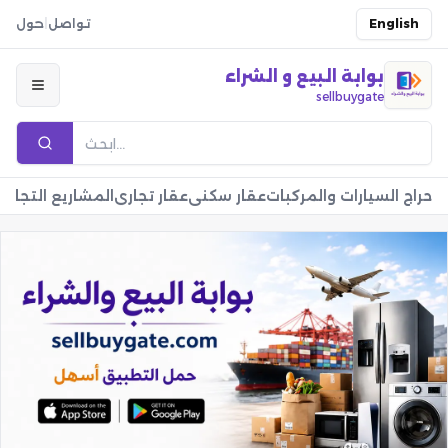
English
تواصل
|
حول
بوابة البيع و الشراء
sellbuygate
حراج السيارات والمركبات
عقار سكني
عقار تجاري
المشاريع التجارية