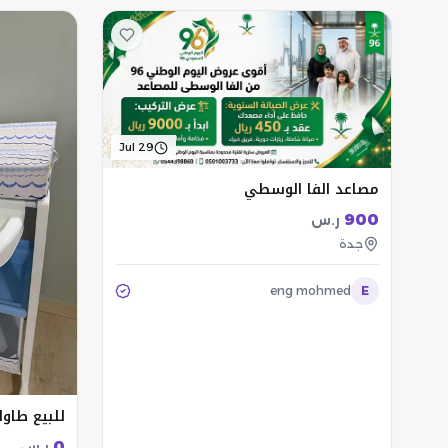
Jul 29
مصاعد الفا الوسطي
900
ر.س
جدة
eng mohmed
E
للبيع طاول
0
ر.س