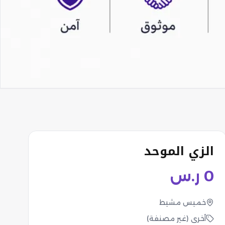
الزي الموحد
0
ر.س
خميس مشيط
أخرى (غير مصنفة)