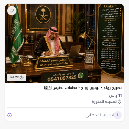
Jul 28
تصريح زواج • توثيق زواج • معاملات تجنيس 🇸🇦
11
ر.س
المدينة المنورة
ا
ابو زاهر القحطاني