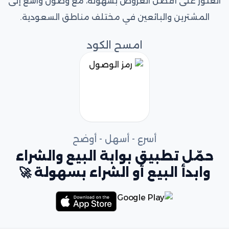
العثور على أفضل العروض بسهولة، مع وصول واسع إلى
المشترين والبائعين في مختلف مناطق السعودية.
امسح الكود
أسرع - أسهل - أوضح
حمّل تطبيق بوابة البيع والشراء
وابدأ البيع أو الشراء بسهولة 🚀