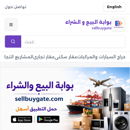
English
تواصل
|
حول
بوابة البيع و الشراء
sellbuygate
حراج السيارات والمركبات
عقار سكني
عقار تجاري
المشاريع التجارية