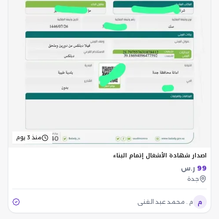
منذ 3 يوم
اصدار شهادة الأشغال إتمام البناء
99
ر.س
جدة
م
م . محمد عبد الغني