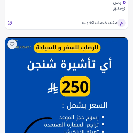
0
ر.س
بقيق
م
مكتب خدمات اكترونيه