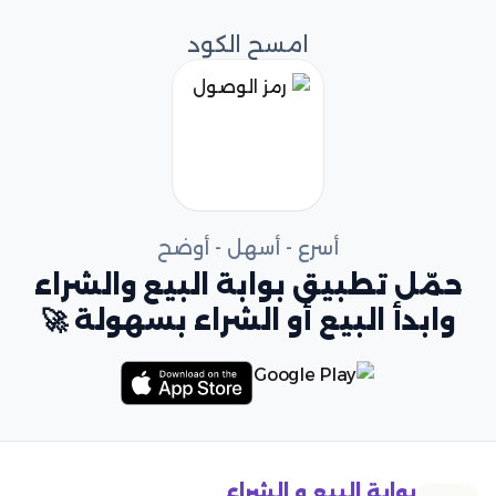
امسح الكود
أسرع - أسهل - أوضح
حمّل تطبيق بوابة البيع والشراء
وابدأ البيع أو الشراء بسهولة 🚀
بوابة البيع و الشراء