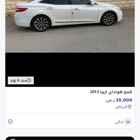
منذ 6 يوم
للبيع هونداي ازيرا 2013
25,000
ر.س
الرياض
ت
تركي