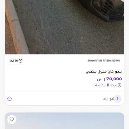
Jul 19
بيجو فان محول مكتبي
70,000
ر.س
مكة المكرمة
ا
ابو اياد