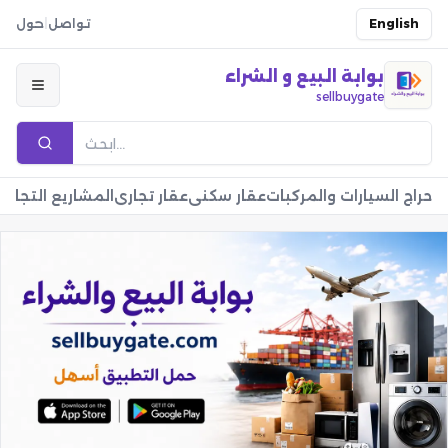
English
تواصل
|
حول
بوابة البيع و الشراء
sellbuygate
حراج السيارات والمركبات
عقار سكني
عقار تجاري
المشاريع التجارية