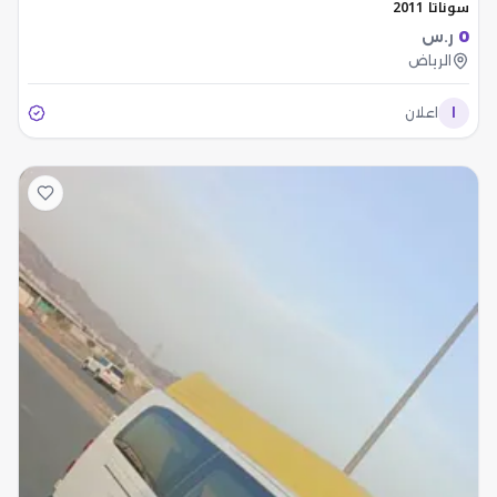
سوناتا 2011
0
ر.س
الرياض
ا
اعلان