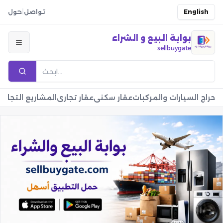
English
تواصل
|
حول
بوابة البيع و الشراء
sellbuygate
حراج السيارات والمركبات
عقار سكني
عقار تجاري
المشاريع التجارية