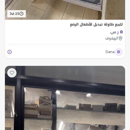
Jul 25
للبيع طاولة تبديل للأطفال الرضع
0
ر.س
الهفوف
Dana
D