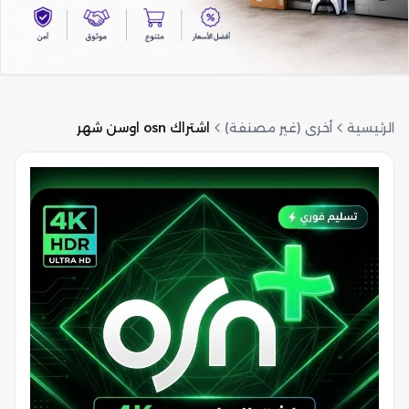
الرئيسية
أخرى (غير مصنفة)
اشتراك osn اوسن شهر