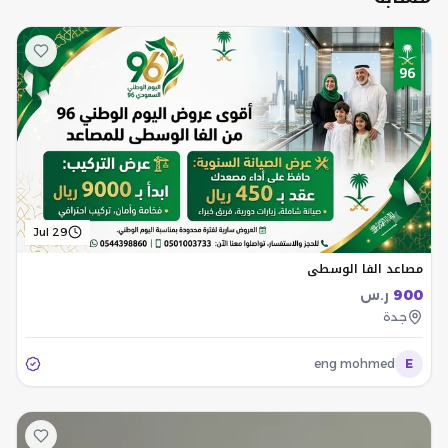
Jul 29
مصاعد الفا الوسطي
900
ر.س
جدة
eng mohmed
E