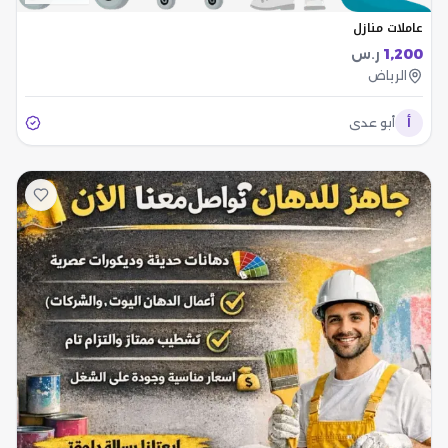
عاملات منازل
1,200
ر.س
الرياض
أ
أبو عدي