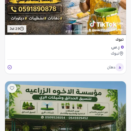
Jul 29
تبوك
0
ر.س
تبوك
د
دهان