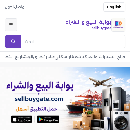
English
تواصل
|
حول
بوابة البيع و الشراء
sellbuygate
حراج السيارات والمركبات
عقار سكني
عقار تجاري
المشاريع التجارية