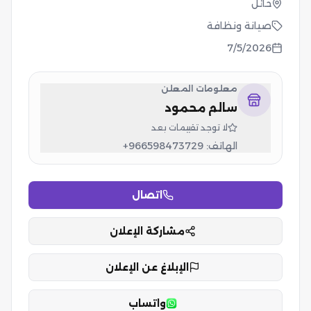
حائل
صيانة ونظافة
7/5/2026
معلومات المعلن
سالم محمود
لا توجد تقييمات بعد
الهاتف:
+966598473729
اتصال
مشاركة الإعلان
الإبلاغ عن الإعلان
واتساب