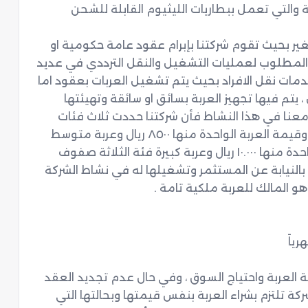
مشروع شراء وتشغيل عربات النقل الداخلية الخفيفة والتي تعمل ببطاريات الليثيوم القابلة للشحن 
يقوم المشروع على ادارة وتشغيل عربات القولف للغير بحيث تقوم شركتنا بإبرام عقود عامة حكومية او 
خاصة او شبه عامة تلتزم فيها شركتنا بتوفير العدد المطلوب لعمليات التشغيل والنقل الترددي في عديد 
من المواقع  والفعاليات والمناسبات التي تحتاج لخدمات نقل الافراد بحيث يتم تشغيل العربات بعقود اما 
طويلة الاجل او عقود فصلية او عقود قصيرة الاجل ، يتم فيها تجهيز العربة بسائق او سائقة وتهيئتها 
لغرض عمل كل عقد على حدة ، بالنسبة للاستثمار معنا في هذا النشاط فأن شركتنا حددت ثلاث فئات 
للاستثمار : عربة صغيرة فئة الكبينه ذات راكب واحد وقيمة العربة الواحدة منها ٨٥٠٠ ريال وعربة متوسط 
فئة العربة ذات صفين من الركاب وقيمة العربة الواحدة منها ١٠.٠٠٠ ريال وعربة كبيرة فئة الثلاثة صفوف 
قيمة الواحدة منها ١٥.٠٠٠ ريال ؛ حيث يتم شراء العربة بالنيابة عن المستثمر وتشغيلها له في نشاط الشركة 
وذلك لمدة ١٢ شهر ميلادي قابلة للتجديد حسب حالة العربة واحتياج السوق ، وفي حال عدم تجديد العقد 
مع المستثمر بعد مرور سنة واحدة ميلادية فأن الشركة تلتزم بشراء العربة بنفس قيمتها وبحالتها التي 