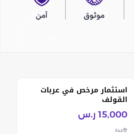
استثمار مرخص في عربات
القولف
15,000
ر.س
جدة