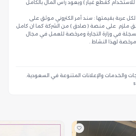
عليها ( تستخدمها الشركة في حال كانت غير صالحة للاستخدام كقطع غيار ) ويعود رأس المال بالكامل 
بالنسبة للضمانات فأن الشركة تلتزم بتقديم ضمان لكل عربة بقيمتها : سند أمر الكتروني موثق على 
منصة نافذ للسندات التنفيذية بالاضافة لعقد موثق ملزم  على منصة ( صادق ) من الشركة كما ان كامل 
التعاملات ستكون على حسابات الشركة ؛ والشركة مسجلة في وزارة التجارة ومرخصة للعمل في مجال 