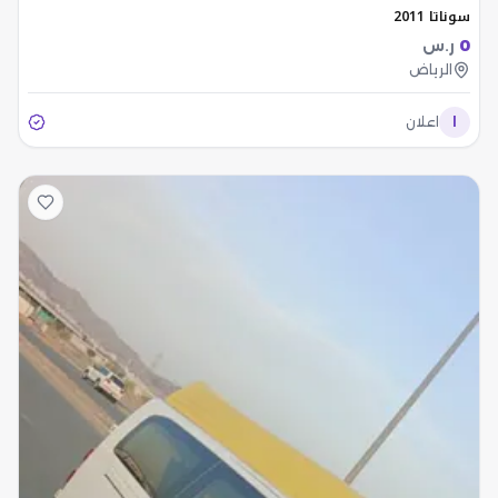
سوناتا 2011
0
ر.س
الرياض
ا
اعلان