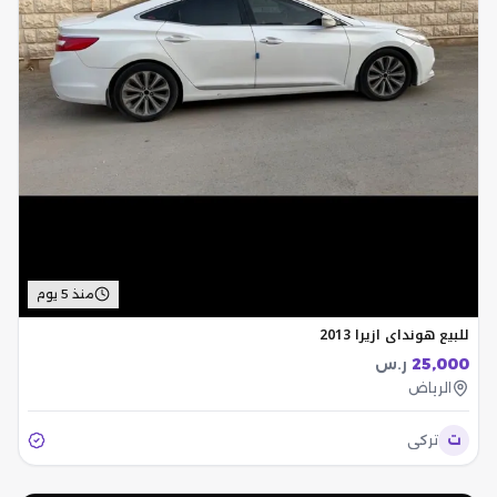
منذ 5 يوم
للبيع هونداي ازيرا 2013
25,000
ر.س
الرياض
ت
تركي