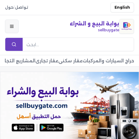
English
تواصل
|
حول
بوابة البيع و الشراء
sellbuygate
حراج السيارات والمركبات
عقار سكني
عقار تجاري
المشاريع التجارية