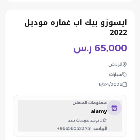
ايسوزو بيك اب غماره موديل
2022
65,000
ر.س
الرياض
سيارات
6/24/2026
معلومات المعلن
alamy
لا توجد تقييمات بعد
الهاتف:
+966560523751