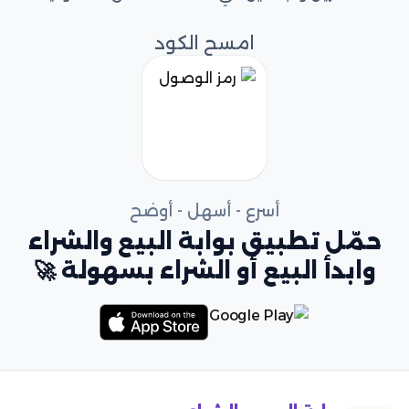
امسح الكود
أسرع - أسهل - أوضح
حمّل تطبيق بوابة البيع والشراء
وابدأ البيع أو الشراء بسهولة 🚀