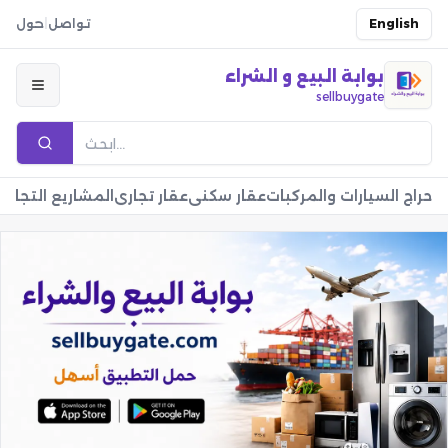
English
تواصل
|
حول
بوابة البيع و الشراء
sellbuygate
حراج السيارات والمركبات
عقار سكني
عقار تجاري
المشاريع التجارية