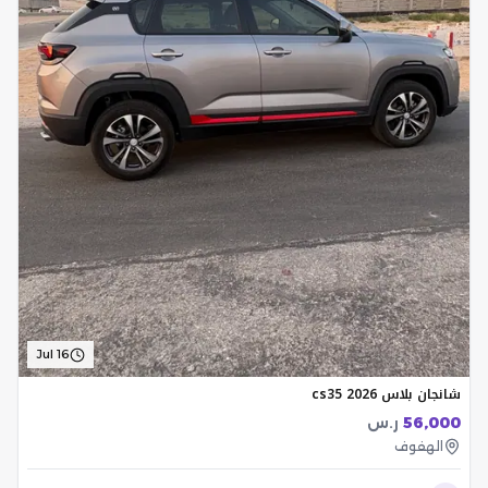
Jul 16
شانجان بلاس cs35 2026
56,000
ر.س
الهفوف