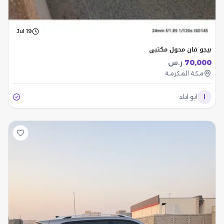
Jul 19
بيجو فان محول مكتبي
70,000
ر.س
مكة المكرمة
ا
ابو اياد