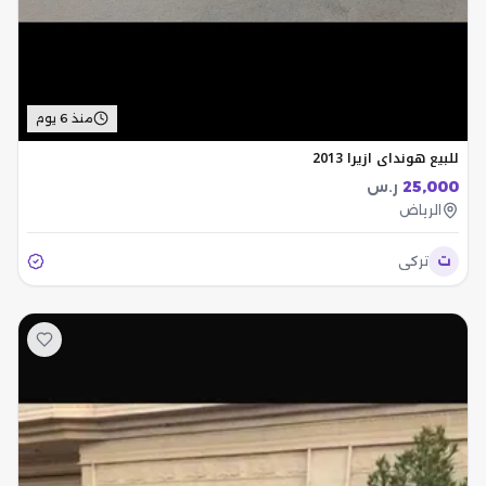
منذ 6 يوم
للبيع هونداي ازيرا 2013
25,000
ر.س
الرياض
ت
تركي