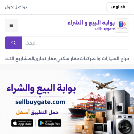
English
تواصل
|
حول
بوابة البيع و الشراء
sellbuygate
حراج السيارات والمركبات
عقار سكني
عقار تجاري
المشاريع التجارية