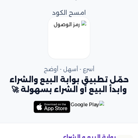
امسح الكود
أسرع - أسهل - أوضح
حمّل تطبيق بوابة البيع والشراء
وابدأ البيع أو الشراء بسهولة 🚀
بوابة البيع و الشراء