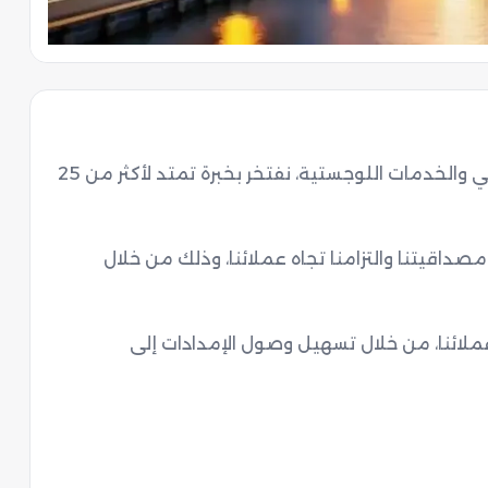
مؤسسة سعودية رائدة في مجال التخليص الجمركي والخدمات اللوجستية، نفتخر بخبرة تمتد لأكثر من 25 
نطمح إلى التميز في مجالنا بالاعتماد على خبراتنا ومصداقيتنا والتزامنا تجاه عملائنا، وذلك من خلال 
مهمتنا الأساسية هي أن نكون شركاء نجاح لجميع عملائنا، من خلال تسهيل وصول الإمدادات إلى 