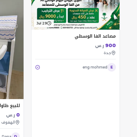
Jul 29
مصاعد الفا الوسطي
900
ر.س
جدة
eng mohmed
E
للبيع طاول
0
ر.س
الهفوف
Dana
D