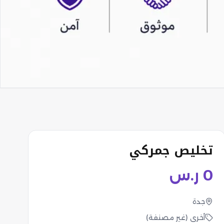
تخليص جمركي
0
ر.س
جدة
أخرى (غير مصنفة)