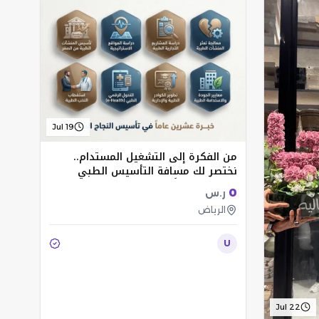
Jul 19
من الفكرة إلى التشغيل المستدام..
نختصر لك مسافة التأسيس الطبي
بخبرة 20 عاماً
0
ر.س
الرياض
U
Jul 22