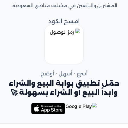
المشترين والبائعين في مختلف مناطق السعودية.
امسح الكود
أسرع - أسهل - أوضح
حمّل تطبيق بوابة البيع والشراء
وابدأ البيع أو الشراء بسهولة 🚀