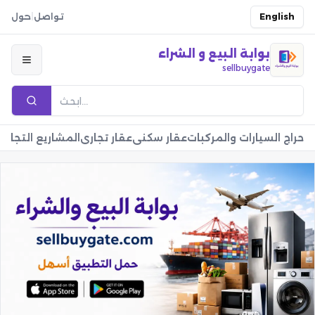
English
تواصل
|
حول
بوابة البيع و الشراء
sellbuygate
حراج السيارات والمركبات
عقار سكني
عقار تجاري
المشاريع التجارية