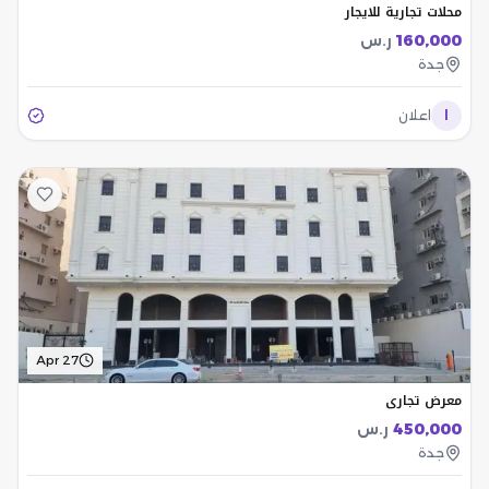
محلات تجارية للايجار
160,000
ر.س
جدة
ا
اعلان
Apr 27
معرض تجاري
450,000
ر.س
جدة