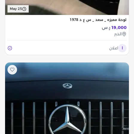
May 25
لوحة مميزه _ سعد _ س ع د 1978
19,000
ر.س
الخبر
ا
اعلان