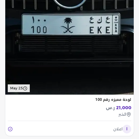
May 25
لوحة مميزه رقم 100
21,000
ر.س
الخبر
ا
اعلان