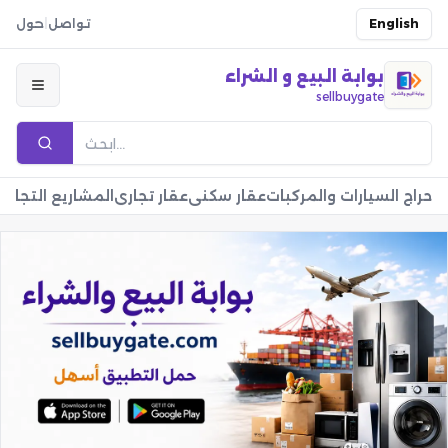
English
تواصل
|
حول
بوابة البيع و الشراء
sellbuygate
حراج السيارات والمركبات
عقار سكني
عقار تجاري
المشاريع التجارية