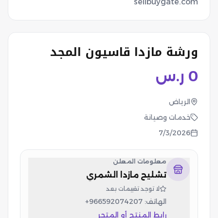
sellbuygate.com
ورشة مازدا قاسيون المجد
0
ر.س
الرياض
خدمات وصيانة
7/3/2026
معلومات المعلن
تشليح مازدا الشمري
لا توجد تقييمات بعد
الهاتف:
+966592074207
رابط المنتج أو المتجر