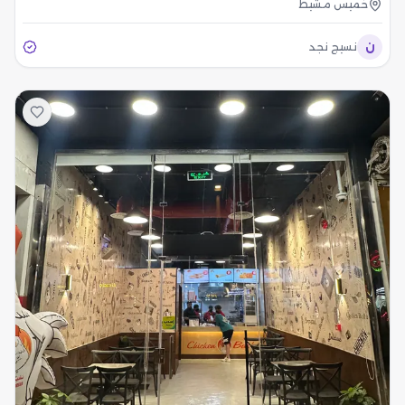
خميس مشيط
ن
نسيج نجد