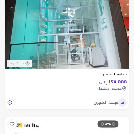
منذ 3 يوم
مطعم للتقبيل
150,000
ر.س
خميس مشيط
ف
فيصل الشهري