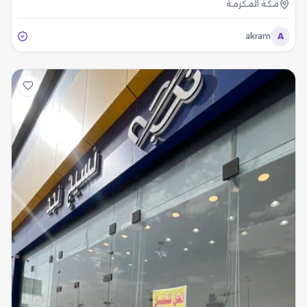
مكة المكرمة
akram
A