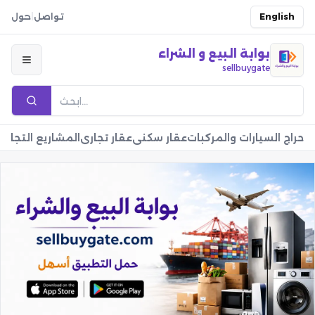
English
تواصل
|
حول
بوابة البيع و الشراء
sellbuygate
حراج السيارات والمركبات
عقار سكني
عقار تجاري
المشاريع التجارية