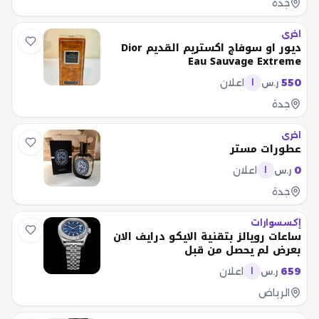
جدة
اخرى
ديور او سوفاج اكستريم القديم Dior
Eau Sauvage Extreme
550
اعلان
ر.س
ا
جدة
اخرى
عطورات مستر
0
اعلان
ر.س
ا
جدة
إكسسوارات
ساعات رويالز بتقنية الايكو درايف الان
بعرض لم يحصل من قبل
659
اعلان
ر.س
ا
الرياض