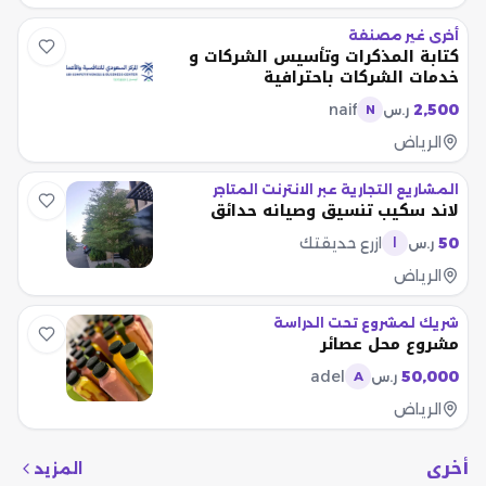
أخرى غير مصنفة
كتابة المذكرات وتأسيس الشركات و
خدمات الشركات باحترافية
naif
2,500
ر.س
N
الرياض
المشاريع التجارية عبر الانترنت المتاجر
لاند سكيب تنسيق وصيانه حدائق
50
ازرع حديقتك
ر.س
ا
الرياض
شريك لمشروع تحت الدراسة
مشروع محل عصائر
adel
50,000
ر.س
A
الرياض
أخرى
المزيد