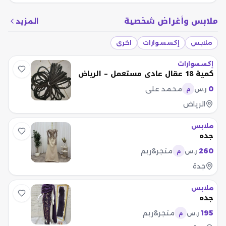
ملابس وأغراض شخصية
المزيد
ملابس
إكسسوارات
اخرى
إكسسوارات
كمية 18 عقال عادي مستعمل – الرياض
0
محمد علي
ر.س
م
الرياض
ملابس
جده
260
متجر&ريم
ر.س
م
جدة
ملابس
جده
195
متجر&ريم
ر.س
م