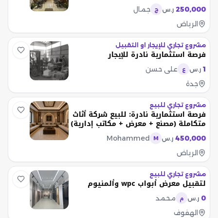
250,000
جمال
ر.س
ج
الرياض
مشروع تجاري للإيجار او التقبيل
فرصة استثمارية نادرة للإيجار
1
علي حسن
ر.س
ع
جدة
مشروع تجاري للبيع
فرصة استثمارية نادرة: للبيع شركة أثاث
متكاملة (مصنع + معرض + مكاتب إدارية)
Mohammed
450,000
ر.س
M
الرياض
مشروع تجاري للبيع
لتقبيل معرض أبواب wpc وألمنيوم
0
محمد
ر.س
م
الهفوف