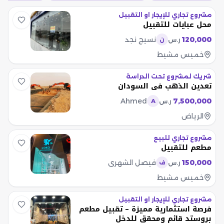
مشروع تجاري للإيجار او التقبيل
محل عبايات للتقبيل
120,000
نسيج نجد
ر.س
ن
خميس مشيط
شريك لمشروع تحت الدراسة
تعدين الذهب في السودان
Ahmed
7,500,000
ر.س
A
الرياض
مشروع تجاري للبيع
مطعم للتقبيل
150,000
فيصل الشهري
ر.س
ف
خميس مشيط
مشروع تجاري للإيجار او التقبيل
فرصة استثمارية مميزة – تقبيل مطعم
بروستد قائم ومحقق للدخل