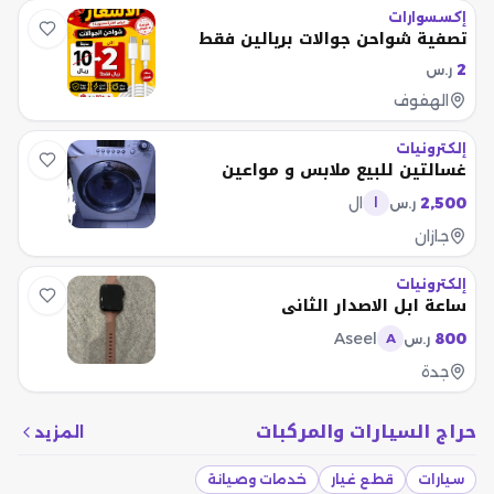
إكسسوارات
تصفية شواحن جوالات بريالين فقط
2
ر.س
الهفوف
إلكترونيات
غسالتين للبيع ملابس و مواعين
2,500
ال
ر.س
ا
جازان
إلكترونيات
ساعة ابل الاصدار الثاني
Aseel
800
ر.س
A
جدة
حراج السيارات والمركبات
المزيد
سيارات
قطع غيار
خدمات وصيانة