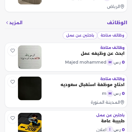
الرياض
الوظائف
المزيد
وظائف متاحة
باحثين عن عمل
وظائف متاحة
ابحث عن وظيفه عمل
Majed mohammed
0
ر.س
M
وظائف متاحة
احتاج موظفة استقبال سعوديه
m
0
ر.س
M
المدينة المنورة
باحثين عن عمل
طبيبة عامة
0
اعلان
ر.س
ا