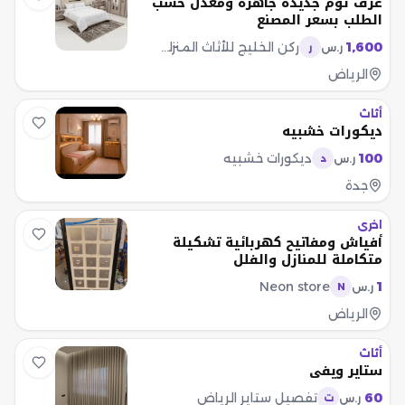
غرف نوم جديده جاهزه ومعدل حسب
الطلب بسعر المصنع
1,600
ركن الخليج للأثاث المنزلي مبيعات
ر.س
ر
الرياض
أثاث
ديكورات خشبيه
100
ديكورات خشبيه
ر.س
د
جدة
اخرى
أفياش ومفاتيح كهربائية تشكيلة
متكاملة للمنازل والفلل
Neon store
1
ر.س
N
الرياض
أثاث
ستاير ويفي
60
تفصيل ستاير الرياض
ر.س
ت