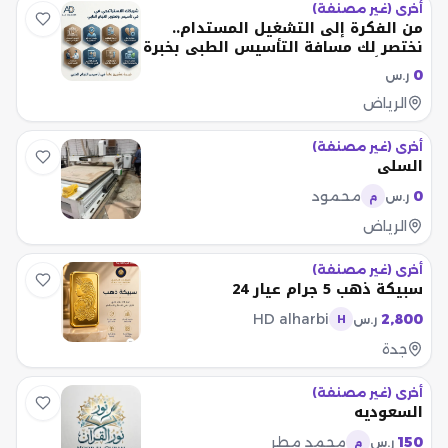
أخرى (غير مصنفة)
من الفكرة إلى التشغيل المستدام..
نختصر لك مسافة التأسيس الطبي بخبرة
20 عاماً
0
ر.س
الرياض
أخرى (غير مصنفة)
السلي
0
محمود
ر.س
م
الرياض
أخرى (غير مصنفة)
سبيكة ذهب 5 جرام عيار 24
HD alharbi
2,800
ر.س
H
جدة
أخرى (غير مصنفة)
السعوديه
150
محمد مطر
ر.س
م