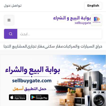
English
تواصل
|
حول
بوابة البيع و الشراء
sellbuygate
حراج السيارات والمركبات
عقار سكني
عقار تجاري
المشاريع التجارية