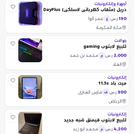
أجهزة وإلكترونيات
دريل (مثقاب كهربائي لاسلكي) DayPlus
190
عمر الوا
ر.س
ع
مكة المكرمة
جوالات
للبيع لابتوب gaming
2,000
محمد بن حمد
ر.س
م
العلا
إلكترونيات
ميت باد 11.5s
900
فارس العنزي
ر.س
ف
الرياض
إلكترونيات
للبيع لابتوب قيمنق شبه جديد
4,200
محمد ابو زيد
ر.س
م