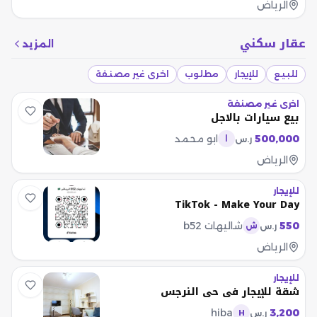
الرياض
عقار سكني
المزيد
للبيع
للإيجار
مطلوب
اخرى غير مصنفة
اخرى غير مصنفة
بيع سيارات بالاجل
500,000
ابو محمد
ر.س
ا
الرياض
للإيجار
TikTok - Make Your Day
550
شاليهات b52
ر.س
ش
الرياض
للإيجار
شقة للإيجار في حي النرجس
hiba
3,200
ر.س
H