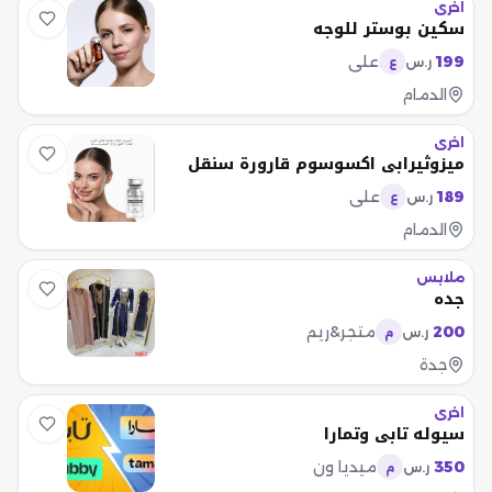
اخرى
سكين بوستر للوجه
199
علي
ر.س
ع
الدمام
اخرى
ميزوثيرابي اكسوسوم قارورة سنقل
189
علي
ر.س
ع
الدمام
ملابس
جده
200
متجر&ريم
ر.س
م
جدة
اخرى
سيوله تابي وتمارا
350
ميديا ون
ر.س
م