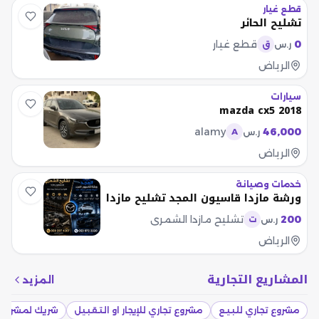
قطع غيار
تشليح الحائر
0
قطع غيار
ر.س
ق
الرياض
سيارات
mazda cx5 2018
alamy
46,000
ر.س
A
الرياض
خدمات وصيانة
ورشة مازدا قاسيون المجد تشليح مازدا
200
تشليح مازدا الشمري
ر.س
ت
الرياض
المشاريع التجارية
المزيد
مشروع تجاري للبيع
مشروع تجاري للإيجار او التقبيل
شريك لمشروع 