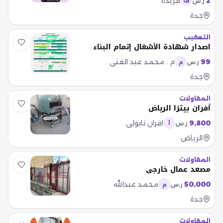
2
فريدة
ر.س
ف
جدة
التعقيب
اصدار شهادة الأشغال إتمام البناء
99
م . محمد عبد الغني
ر.س
م
جدة
المقاولات
أفران بيتزا الرياض
9,800
افران نابولي
ر.س
ا
الرياض
المقاولات
مصعد عمال خارجي
50,000
محمد عبدالله
ر.س
م
جدة
المقاولات