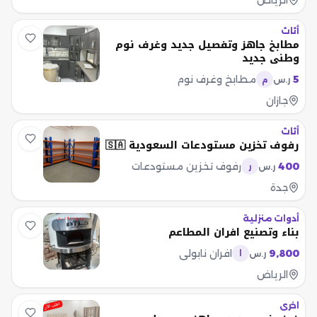
الرياض
أثاث
مطابخ جاهز وتفصيل جديد وغرف نوم
وطني جديد
5
مطابخ وغرف نوم
ر.س
م
جازان
أثاث
رفوف تخزين مستودعات السعودية 🇸🇦
400
رفوف تخزين مستودعات
ر.س
ر
جدة
أدوات منزلية
بناء وتصنيع افران المطاعم
9,800
افران نابولي
ر.س
ا
الرياض
اخرى