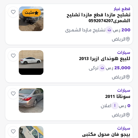
قطع غيار
مثبت
تشليح مازدا قطع مازدا تشليح
الشمري0592074207
200
تشليح مازدا الشمري
ر.س
ت
الرياض
سيارات
للبيع هونداي ازيرا 2013
25,000
تركي
ر.س
ت
الرياض
سيارات
سوناتا 2011
0
اعلان
ر.س
ا
الرياض
سيارات
بيجو فان محول مكتبي