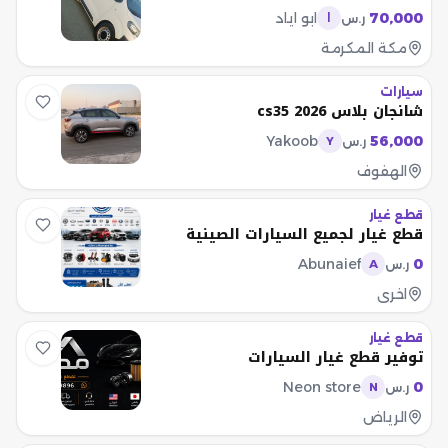
70,000
ابو اياد
ر.س
ا
مكة المكرمة
سيارات
شانجان بلاس cs35 2026
Yakoob
56,000
ر.س
Y
الهفوف
قطع غيار
قطع غيار لجميع السيارات الصينية
Abunaief
0
ر.س
A
اخرى
قطع غيار
توفير قطع غيار السيارات
Neon store
0
ر.س
N
الرياض