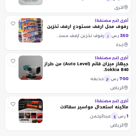
اخرى
أخرى (غير مصنفة)
رفوف محل ارفف مستودع ارفف تخزين
350
رفوف تخزين ارفف مستودع رفوف محل
ر.س
ر
جدة
أخرى (غير مصنفة)
جيهاز ميزان قائم (Auto Level) من طراز
Sokkia B40.
700
حذيفه
ر.س
ح
الرياض
أخرى (غير مصنفة)
ماكينه استعدال مواسير سقالات
1
عبدالرحمن
ر.س
ع
الرياض