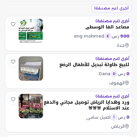
أخرى (غير مصنفة)
أخرى (غير مصنفة)
مصاعد الفا الوسطي
eng mohmed
900
ر.س
E
جدة
أخرى (غير مصنفة)
للبيع طاولة تبديل للأطفال الرضع
Dana
0
ر.س
D
الهفوف
أخرى (غير مصنفة)
ورد وهدايا الرياض توصيل مجاني والدفع
عند الاستلام 🚨🚨🚨
0
اصيل سامي
ر.س
ا
الرياض