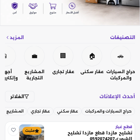
التصنيفات
المزيد
📱
💼
🏢
🏠
🚗
حراج السيارات
عقار سكني
عقار تجاري
المشاريع
أجهزة
والمركبات
التجارية
وإلكتروني
أحدث الإعلانات
الفلاتر
حراج السيارات والمركبات
عقار سكني
عقار تجاري
المشاريع التج
قطع غيار
مثبت
تشليح مازدا قطع مازدا تشليح
الشمري0592074207