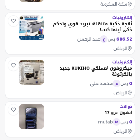
مكة المكرمة
إلكترونيات
ثلاجة ذكية متنقلة: تبريد قوي وتحكم
ذكي أينما كنت!
686.52
عبد الرحمن
ر.س
ع
الرياض
إلكترونيات
ميكروفون لاسلكي KUKIHO جديد
بالكرتونة
0
محمد علي
ر.س
م
الرياض
جوالات
ايفون برو 17
mutab
0
ر.س
M
الرياض