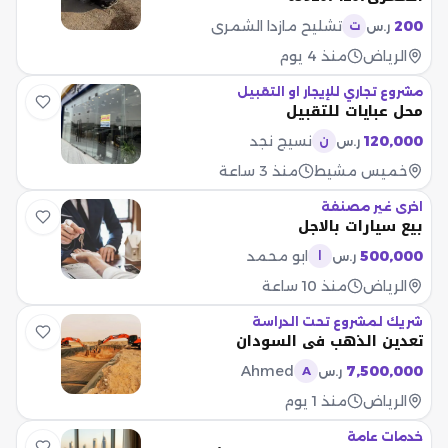
200
تشليح مازدا الشمري
ر.س
ت
الرياض
منذ 4 يوم
مشروع تجاري للإيجار او التقبيل
محل عبايات للتقبيل
120,000
نسيج نجد
ر.س
ن
خميس مشيط
منذ 3 ساعة
اخرى غير مصنفة
بيع سيارات بالاجل
500,000
ابو محمد
ر.س
ا
الرياض
منذ 10 ساعة
شريك لمشروع تحت الدراسة
تعدين الذهب في السودان
Ahmed
7,500,000
ر.س
A
الرياض
منذ 1 يوم
خدمات عامة