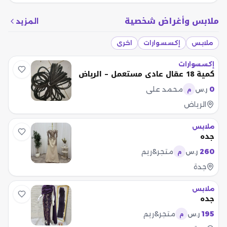
ملابس وأغراض شخصية
المزيد
ملابس
إكسسوارات
اخرى
إكسسوارات
كمية 18 عقال عادي مستعمل – الرياض
0
محمد علي
ر.س
م
الرياض
ملابس
جده
260
متجر&ريم
ر.س
م
جدة
ملابس
جده
195
متجر&ريم
ر.س
م