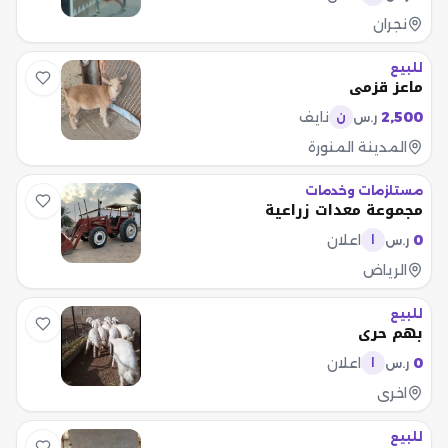
نجران
للبيع
ماعز قزمي
2,500
نايف
ر.س
ن
المدينة المنورة
مستلزمات وخدمات
مجموعة معدات زراعية
0
اعلان
ر.س
ا
الرياض
للبيع
بهم حري
0
اعلان
ر.س
ا
اخرى
للبيع