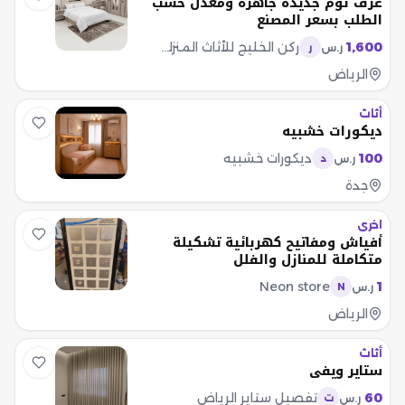
غرف نوم جديده جاهزه ومعدل حسب
الطلب بسعر المصنع
1,600
ركن الخليج للأثاث المنزلي مبيعات
ر.س
ر
الرياض
أثاث
ديكورات خشبيه
100
ديكورات خشبيه
ر.س
د
جدة
اخرى
أفياش ومفاتيح كهربائية تشكيلة
متكاملة للمنازل والفلل
Neon store
1
ر.س
N
الرياض
أثاث
ستاير ويفي
60
تفصيل ستاير الرياض
ر.س
ت