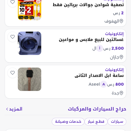
تصفية شواحن جوالات بريالين فقط
2
ر.س
الهفوف
إلكترونيات
غسالتين للبيع ملابس و مواعين
2,500
ال
ر.س
ا
جازان
إلكترونيات
ساعة ابل الاصدار الثاني
Aseel
800
ر.س
A
جدة
حراج السيارات والمركبات
المزيد
سيارات
قطع غيار
خدمات وصيانة