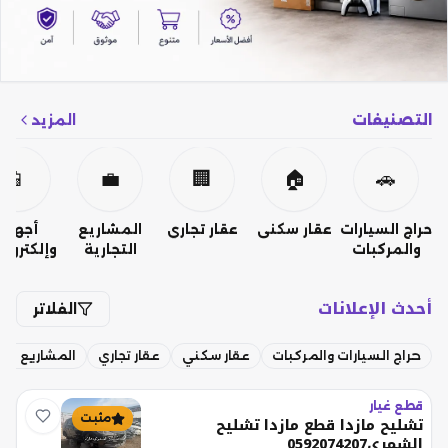
التصنيفات
المزيد
📱
💼
🏢
🏠
🚗
حراج السيارات
عقار سكني
عقار تجاري
المشاريع
أجهزة
والمركبات
التجارية
وإلكتروني
أحدث الإعلانات
الفلاتر
حراج السيارات والمركبات
عقار سكني
عقار تجاري
المشاريع التج
قطع غيار
مثبت
تشليح مازدا قطع مازدا تشليح
الشمري0592074207