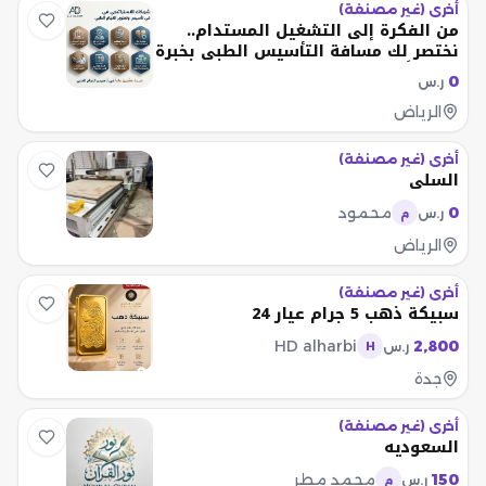
أخرى (غير مصنفة)
من الفكرة إلى التشغيل المستدام..
نختصر لك مسافة التأسيس الطبي بخبرة
20 عاماً
0
ر.س
الرياض
أخرى (غير مصنفة)
السلي
0
محمود
ر.س
م
الرياض
أخرى (غير مصنفة)
سبيكة ذهب 5 جرام عيار 24
HD alharbi
2,800
ر.س
H
جدة
أخرى (غير مصنفة)
السعوديه
150
محمد مطر
ر.س
م