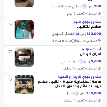
200
تشليح مازدا الشمري
ر.س
ت
الرياض
منذ 3 يوم
مشروع تجاري للبيع
مطعم للتقبيل
150,000
فيصل الشهري
ر.س
ف
خميس مشيط
منذ 8 ساعة
أدوات منزلية
أفران الرياض
9,800
افران نابولي
ر.س
ا
الرياض
منذ 10 ساعة
مشروع تجاري للإيجار او التقبيل
فرصة استثمارية مميزة – تقبيل مطعم
بروستد قائم ومحقق للدخل
250,000
جمال
ر.س
ج
الرياض
منذ 11 ساعة