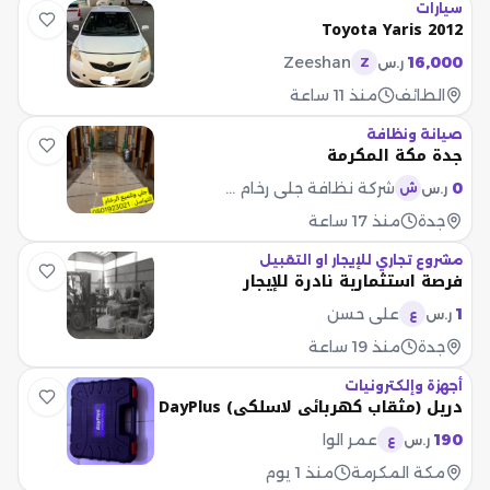
سيارات
Toyota Yaris 2012
Zeeshan
16,000
ر.س
Z
الطائف
منذ 11 ساعة
صيانة ونظافة
جدة مكة المكرمة
0
شركة نظافة جلي رخام جدة
ر.س
ش
جدة
منذ 17 ساعة
مشروع تجاري للإيجار او التقبيل
فرصة استثمارية نادرة للإيجار
1
علي حسن
ر.س
ع
جدة
منذ 19 ساعة
أجهزة وإلكترونيات
دريل (مثقاب كهربائي لاسلكي) DayPlus
190
عمر الوا
ر.س
ع
مكة المكرمة
منذ 1 يوم