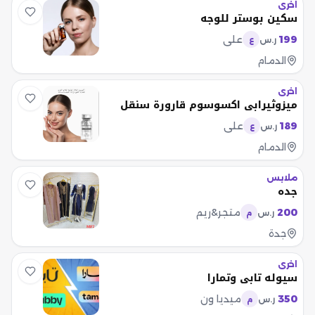
اخرى
سكين بوستر للوجه
199
علي
ر.س
ع
الدمام
اخرى
ميزوثيرابي اكسوسوم قارورة سنقل
189
علي
ر.س
ع
الدمام
ملابس
جده
200
متجر&ريم
ر.س
م
جدة
اخرى
سيوله تابي وتمارا
350
ميديا ون
ر.س
م