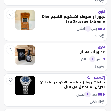
جدة
اخرى
ديور او سوفاج اكستريم القديم Dior
Eau Sauvage Extreme
550
اعلان
ر.س
ا
جدة
اخرى
عطورات مستر
0
اعلان
ر.س
ا
جدة
إكسسوارات
ساعات رويالز بتقنية الايكو درايف الان
بعرض لم يحصل من قبل
659
اعلان
ر.س
ا
الرياض