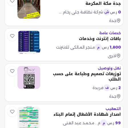
جدة مكة المكرمة
0
شركة نظافة جلي رخام جدة
ر.س
ش
جدة
خدمات عامة
باقات إنترنت وخدمات
1,800
متجر المالكي للانترنت
ر.س
م
اخرى
نقل وتوصيل
توزيعات تصميم وطباعة على حسب
الطلب
2
فريدة
ر.س
ف
جدة
التعقيب
اصدار شهادة الأشغال إتمام البناء
99
م . محمد عبد الغني
ر.س
م