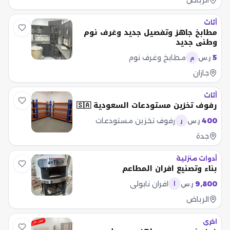
الرياض
أثاث
مطابخ جاهز وتفصيل جديد وغرف نوم
وطني جديد
5
مطابخ وغرف نوم
ر.س
م
جازان
أثاث
رفوف تخزين مستودعات السعودية 🇸🇦
400
رفوف تخزين مستودعات
ر.س
ر
جدة
أدوات منزلية
بناء وتصنيع افران المطاعم
9,800
افران نابولي
ر.س
ا
الرياض
اخرى