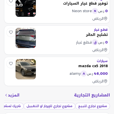
توفير قطع غيار السيارات
Neon store
0
ر.س
N
الرياض
قطع غيار
تشليح الحائر
0
قطع غيار
ر.س
ق
الرياض
سيارات
mazda cx5 2018
alamy
46,000
ر.س
A
الرياض
المشاريع التجارية
المزيد
مشروع تجاري للبيع
مشروع تجاري للإيجار او التقبيل
شريك لمشروع 