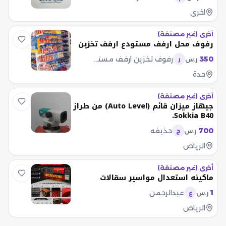
اخرى
أخرى (غير مصنفة)
رفوف محل ارفف مستودع ارفف تخزين
350
رفوف تخزين ارفف مستودع رفوف محل
ر.س
ر
جدة
أخرى (غير مصنفة)
جيهاز ميزان قائم (Auto Level) من طراز
Sokkia B40.
700
حذيفه
ر.س
ح
الرياض
أخرى (غير مصنفة)
ماكينه استعدال مواسير سقالات
1
عبدالرحمن
ر.س
ع
الرياض