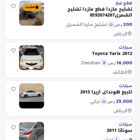
قطع غيار
مثبت
تشليح مازدا قطع مازدا تشليح
الشمري0592074207
200
تشليح مازدا الشمري
ر.س
ت
الرياض
سيارات
Toyota Yaris 2012
Zeeshan
16,000
ر.س
Z
الطائف
سيارات
للبيع هونداي ازيرا 2013
25,000
تركي
ر.س
ت
الرياض
سيارات
سوناتا 2011
0
اعلان
ر.س
ا