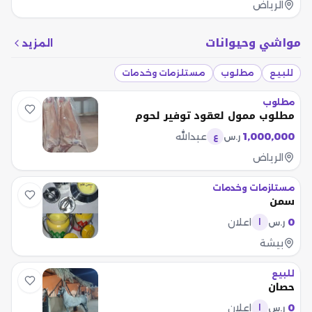
الرياض
مواشي وحيوانات
المزيد
للبيع
مطلوب
مستلزمات وخدمات
مطلوب
مطلوب ممول لعقود توفير لحوم
1,000,000
عبدالله
ر.س
ع
الرياض
مستلزمات وخدمات
سمن
0
اعلان
ر.س
ا
بيشة
للبيع
حصان
0
اعلان
ر.س
ا