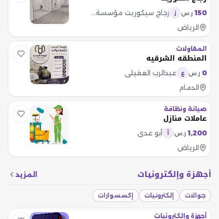
150
زجاج سيكوريت مؤسسة سطور الماسة
ر.س
ز
الرياض
المقاولات
المنطقه الشرقيه
0
عبدالرب العقيلي
ر.س
ع
الدمام
صيانة ونظافة
عاملات منازل
1,200
أبو عدي
ر.س
أ
الرياض
أجهزة وإلكترونيات
المزيد
جوالات
إلكترونيات
إكسسوارات
أجهزة وإلكترونيات