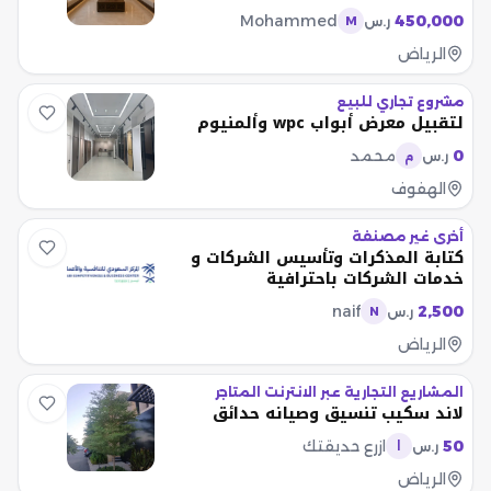
Mohammed
450,000
ر.س
M
الرياض
مشروع تجاري للبيع
لتقبيل معرض أبواب wpc وألمنيوم
0
محمد
ر.س
م
الهفوف
أخرى غير مصنفة
كتابة المذكرات وتأسيس الشركات و
خدمات الشركات باحترافية
naif
2,500
ر.س
N
الرياض
المشاريع التجارية عبر الانترنت المتاجر
لاند سكيب تنسيق وصيانه حدائق
50
ازرع حديقتك
ر.س
ا
الرياض