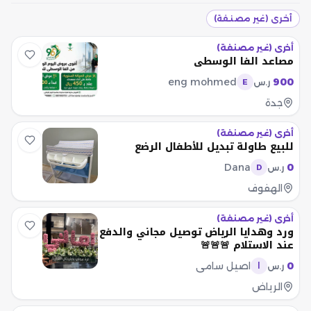
أخرى (غير مصنفة)
أخرى (غير مصنفة)
مصاعد الفا الوسطي
eng mohmed
900
ر.س
E
جدة
أخرى (غير مصنفة)
للبيع طاولة تبديل للأطفال الرضع
Dana
0
ر.س
D
الهفوف
أخرى (غير مصنفة)
ورد وهدايا الرياض توصيل مجاني والدفع
عند الاستلام 🚨🚨🚨
0
اصيل سامي
ر.س
ا
الرياض