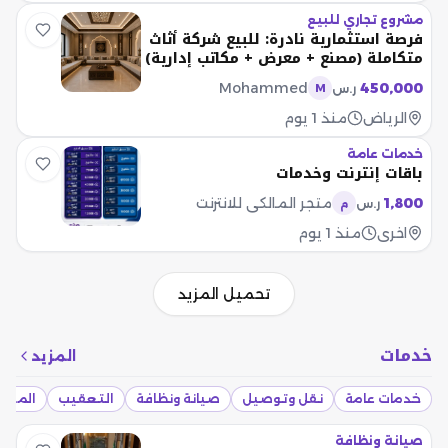
مشروع تجاري للبيع
فرصة استثمارية نادرة: للبيع شركة أثاث
متكاملة (مصنع + معرض + مكاتب إدارية)
Mohammed
450,000
ر.س
M
الرياض
منذ 1 يوم
خدمات عامة
باقات إنترنت وخدمات
1,800
متجر المالكي للانترنت
ر.س
م
اخرى
منذ 1 يوم
تحميل المزيد
خدمات
المزيد
خدمات عامة
نقل وتوصيل
صيانة ونظافة
التعقيب
المقاو
صيانة ونظافة