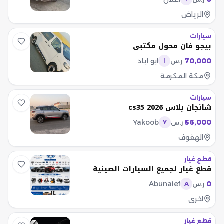
الرياض
سيارات
بيجو فان محول مكتبي
70,000
ابو اياد
ر.س
ا
مكة المكرمة
سيارات
شانجان بلاس cs35 2026
Yakoob
56,000
ر.س
Y
الهفوف
قطع غيار
قطع غيار لجميع السيارات الصينية
Abunaief
0
ر.س
A
اخرى
قطع غيار