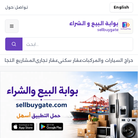
English
تواصل
|
حول
بوابة البيع و الشراء
sellbuygate
حراج السيارات والمركبات
عقار سكني
عقار تجاري
المشاريع التجارية