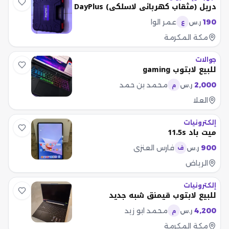
دريل (مثقاب كهربائي لاسلكي) DayPlus
190
عمر الوا
ر.س
ع
مكة المكرمة
جوالات
للبيع لابتوب gaming
2,000
محمد بن حمد
ر.س
م
العلا
إلكترونيات
ميت باد 11.5s
900
فارس العنزي
ر.س
ف
الرياض
إلكترونيات
للبيع لابتوب قيمنق شبه جديد
4,200
محمد ابو زيد
ر.س
م
مكة المكرمة