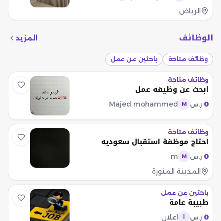
الرياض
الوظائف
المزيد
وظائف متاحة
باحثين عن عمل
وظائف متاحة
ابحث عن وظيفه عمل
Majed mohammed
0
ر.س
M
وظائف متاحة
احتاج موظفة استقبال سعوديه
m
0
ر.س
M
المدينة المنورة
باحثين عن عمل
طبيبة عامة
0
اعلان
ر.س
ا