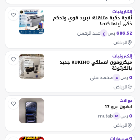
إلكترونيات
ثلاجة ذكية متنقلة: تبريد قوي وتحكم
ذكي أينما كنت!
686.52
عبد الرحمن
ر.س
ع
الرياض
إلكترونيات
ميكروفون لاسلكي KUKIHO جديد
بالكرتونة
0
محمد علي
ر.س
م
الرياض
جوالات
ايفون برو 17
mutab
0
ر.س
M
الرياض
إكسسوارات