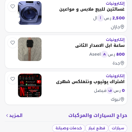
إلكترونيات
غسالتين للبيع ملابس و مواعين
2,500
ال
ر.س
ا
جازان
إلكترونيات
ساعة ابل الاصدار الثاني
Aseel
800
ر.س
A
جدة
إلكترونيات
اشتراك يوتيوب ونتفلكس شهري
0
فيصل
ر.س
ف
تبوك
حراج السيارات والمركبات
المزيد
سيارات
قطع غيار
خدمات وصيانة