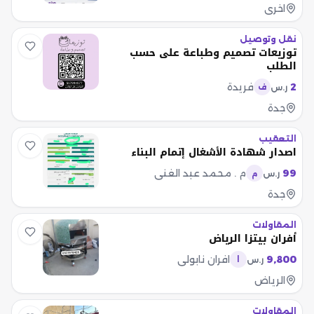
اخرى
نقل وتوصيل
توزيعات تصميم وطباعة على حسب
الطلب
2
فريدة
ر.س
ف
جدة
التعقيب
اصدار شهادة الأشغال إتمام البناء
99
م . محمد عبد الغني
ر.س
م
جدة
المقاولات
أفران بيتزا الرياض
9,800
افران نابولي
ر.س
ا
الرياض
المقاولات