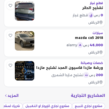
قطع غيار
تشليح الحائر
0
قطع غيار
ر.س
ق
الرياض
سيارات
mazda cx5 2018
alamy
46,000
ر.س
A
الرياض
خدمات وصيانة
ورشة مازدا قاسيون المجد تشليح مازدا
200
تشليح مازدا الشمري
ر.س
ت
الرياض
المشاريع التجارية
المزيد
مشروع تجاري للبيع
مشروع تجاري للإيجار او التقبيل
شريك لمشروع 