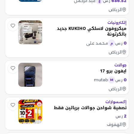
686.52
عبد الرحمن
ر.س
ع
الرياض
إلكترونيات
ميكروفون لاسلكي KUKIHO جديد
بالكرتونة
0
محمد علي
ر.س
م
الرياض
جوالات
ايفون برو 17
mutab
0
ر.س
M
الرياض
إكسسوارات
تصفية شواحن جوالات بريالين فقط
2
ر.س
الهفوف