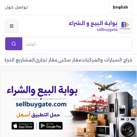
English
تواصل
|
حول
بوابة البيع و الشراء
sellbuygate
حراج السيارات والمركبات
عقار سكني
عقار تجاري
المشاريع التجارية