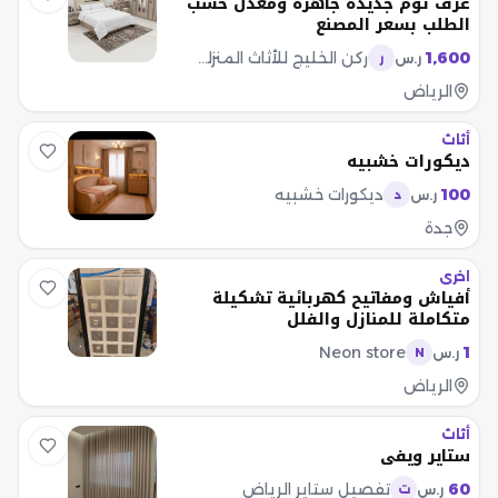
غرف نوم جديده جاهزه ومعدل حسب
الطلب بسعر المصنع
1,600
ركن الخليج للأثاث المنزلي مبيعات
ر.س
ر
الرياض
أثاث
ديكورات خشبيه
100
ديكورات خشبيه
ر.س
د
جدة
اخرى
أفياش ومفاتيح كهربائية تشكيلة
متكاملة للمنازل والفلل
Neon store
1
ر.س
N
الرياض
أثاث
ستاير ويفي
60
تفصيل ستاير الرياض
ر.س
ت