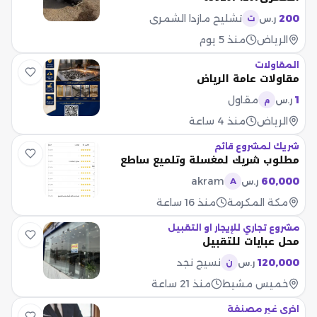
200
تشليح مازدا الشمري
ر.س
ت
الرياض
منذ 5 يوم
المقاولات
مقاولات عامة الرياض
1
مقاول
ر.س
م
الرياض
منذ 4 ساعة
شريك لمشروع قائم
مطلوب شريك لمغسلة وتلميع ساطع
akram
60,000
ر.س
A
مكة المكرمة
منذ 16 ساعة
مشروع تجاري للإيجار او التقبيل
محل عبايات للتقبيل
120,000
نسيج نجد
ر.س
ن
خميس مشيط
منذ 21 ساعة
اخرى غير مصنفة