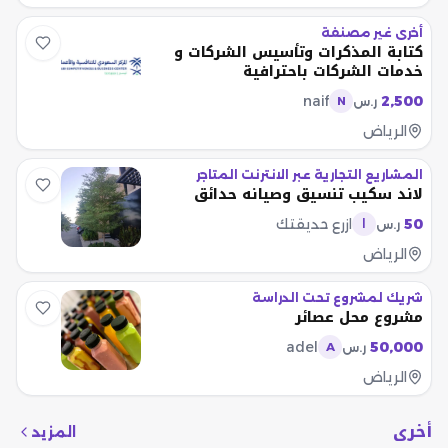
أخرى غير مصنفة
كتابة المذكرات وتأسيس الشركات و
خدمات الشركات باحترافية
naif
2,500
ر.س
N
الرياض
المشاريع التجارية عبر الانترنت المتاجر
لاند سكيب تنسيق وصيانه حدائق
50
ازرع حديقتك
ر.س
ا
الرياض
شريك لمشروع تحت الدراسة
مشروع محل عصائر
adel
50,000
ر.س
A
الرياض
أخرى
المزيد