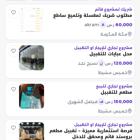
شريك لمشروع قائم
مطلوب شريك لمغسلة وتلميع ساطع
akram
60,000
ر.س
A
مكة المكرمة
مشروع تجاري للإيجار او التقبيل
محل عبايات للتقبيل
120,000
نسيج نجد
ر.س
ن
خميس مشيط
مشروع تجاري للبيع
مطعم للتقبيل
150,000
فيصل الشهري
ر.س
ف
خميس مشيط
مشروع تجاري للإيجار او التقبيل
فرصة استثمارية مميزة – تقبيل مطعم
بروستد قائم ومحقق للدخل