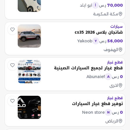
70,000
ابو اياد
ر.س
ا
مكة المكرمة
سيارات
شانجان بلاس cs35 2026
Yakoob
56,000
ر.س
Y
الهفوف
قطع غيار
قطع غيار لجميع السيارات الصينية
Abunaief
0
ر.س
A
اخرى
قطع غيار
توفير قطع غيار السيارات
Neon store
0
ر.س
N
الرياض