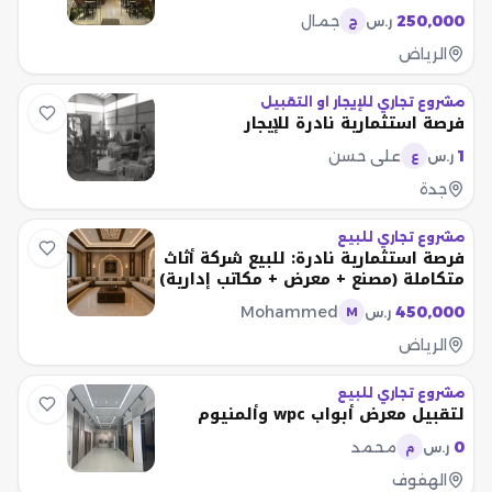
250,000
جمال
ر.س
ج
الرياض
مشروع تجاري للإيجار او التقبيل
فرصة استثمارية نادرة للإيجار
1
علي حسن
ر.س
ع
جدة
مشروع تجاري للبيع
فرصة استثمارية نادرة: للبيع شركة أثاث
متكاملة (مصنع + معرض + مكاتب إدارية)
Mohammed
450,000
ر.س
M
الرياض
مشروع تجاري للبيع
لتقبيل معرض أبواب wpc وألمنيوم
0
محمد
ر.س
م
الهفوف