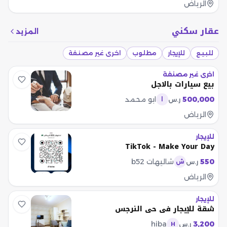
الرياض
عقار سكني
المزيد
للبيع
للإيجار
مطلوب
اخرى غير مصنفة
اخرى غير مصنفة
بيع سيارات بالاجل
500,000
ابو محمد
ر.س
ا
الرياض
للإيجار
TikTok - Make Your Day
550
شاليهات b52
ر.س
ش
الرياض
للإيجار
شقة للإيجار في حي النرجس
hiba
3,200
ر.س
H