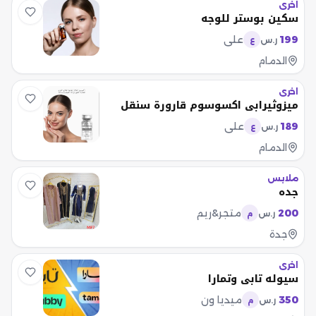
اخرى
سكين بوستر للوجه
199
علي
ر.س
ع
الدمام
اخرى
ميزوثيرابي اكسوسوم قارورة سنقل
189
علي
ر.س
ع
الدمام
ملابس
جده
200
متجر&ريم
ر.س
م
جدة
اخرى
سيوله تابي وتمارا
350
ميديا ون
ر.س
م