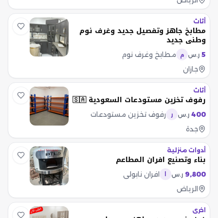
الرياض
أثاث
مطابخ جاهز وتفصيل جديد وغرف نوم
وطني جديد
5
مطابخ وغرف نوم
ر.س
م
جازان
أثاث
رفوف تخزين مستودعات السعودية 🇸🇦
400
رفوف تخزين مستودعات
ر.س
ر
جدة
أدوات منزلية
بناء وتصنيع افران المطاعم
9,800
افران نابولي
ر.س
ا
الرياض
اخرى