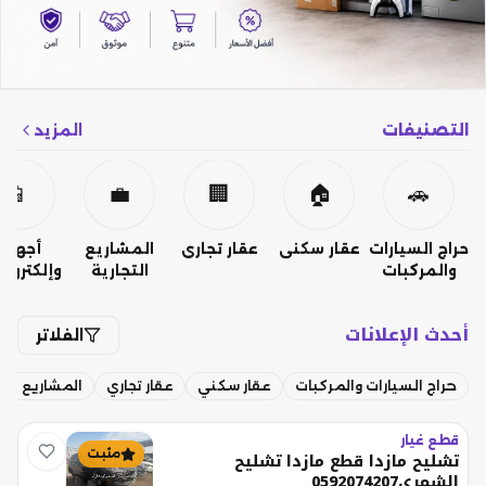
التصنيفات
المزيد
📱
💼
🏢
🏠
🚗
حراج السيارات
عقار سكني
عقار تجاري
المشاريع
أجهزة
والمركبات
التجارية
وإلكتروني
أحدث الإعلانات
الفلاتر
حراج السيارات والمركبات
عقار سكني
عقار تجاري
المشاريع التج
قطع غيار
مثبت
تشليح مازدا قطع مازدا تشليح
الشمري0592074207