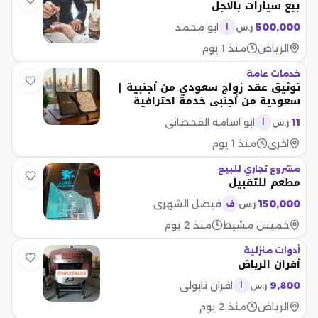
بيع سيارات بالاجل
500,000
ابو محمد
ر.س
ا
الرياض
منذ 1 يوم
خدمات عامة
توثيق عقد زواج سعودي من أجنبية |
سعودية من أجنبي خدمة احترافية
وسريعة في إنهاء إجراءات توثيق عقد
11
ابو اسامه القحطاني
ر.س
ا
الزواج توثيق عقد زواج سعودي من
أجنبية توثيق عقد زواج سعودية من
اخرى
منذ 1 يوم
أجنبي متابعة كاملة للمعاملة حتى صدور
عقد الزواج الرسمي بإذن الله. خدماتنا
مشروع تجاري للبيع
تشمل - مراجعة المستندات والمتطلبات
مطعم للتقبيل
النظامية. - متابعة إجراءات التوثيق لدى
150,000
فيصل الشهري
ر.س
ف
الجهات المختصة. - حجز المواعيد اللازمة
عند الحاجة. - إصدار عقد الزواج
خميس مشيط
منذ 2 يوم
الإلكتروني بعد اكتمال الإجراءات. -
متابعة خاصة للحالات داخل المملكة
أدوات منزلية
وخارجها. لماذا تختارنا؟ - سرعة في
أفران الرياض
الإنجاز والمتا
9,800
افران نابولي
ر.س
ا
الرياض
منذ 2 يوم