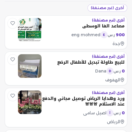
أخرى (غير مصنفة)
أخرى (غير مصنفة)
مصاعد الفا الوسطي
eng mohmed
900
ر.س
E
جدة
أخرى (غير مصنفة)
للبيع طاولة تبديل للأطفال الرضع
Dana
0
ر.س
D
الهفوف
أخرى (غير مصنفة)
ورد وهدايا الرياض توصيل مجاني والدفع
عند الاستلام 🚨🚨🚨
0
اصيل سامي
ر.س
ا
الرياض