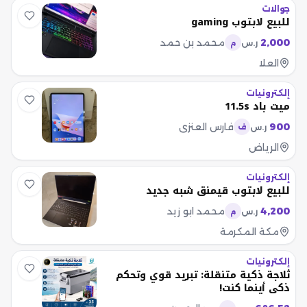
جوالات
للبيع لابتوب gaming
2,000
محمد بن حمد
ر.س
م
العلا
إلكترونيات
ميت باد 11.5s
900
فارس العنزي
ر.س
ف
الرياض
إلكترونيات
للبيع لابتوب قيمنق شبه جديد
4,200
محمد ابو زيد
ر.س
م
مكة المكرمة
إلكترونيات
ثلاجة ذكية متنقلة: تبريد قوي وتحكم
ذكي أينما كنت!