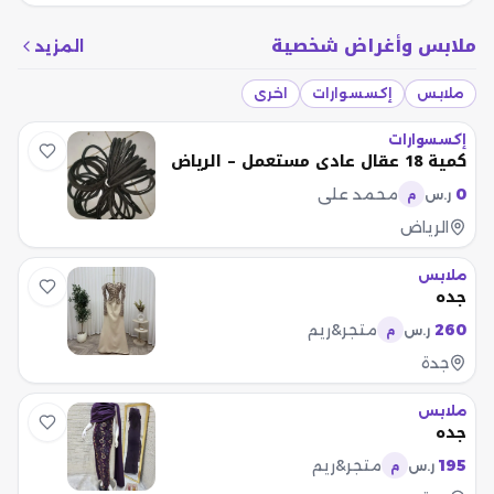
ملابس وأغراض شخصية
المزيد
ملابس
إكسسوارات
اخرى
إكسسوارات
كمية 18 عقال عادي مستعمل – الرياض
0
محمد علي
ر.س
م
الرياض
ملابس
جده
260
متجر&ريم
ر.س
م
جدة
ملابس
جده
195
متجر&ريم
ر.س
م