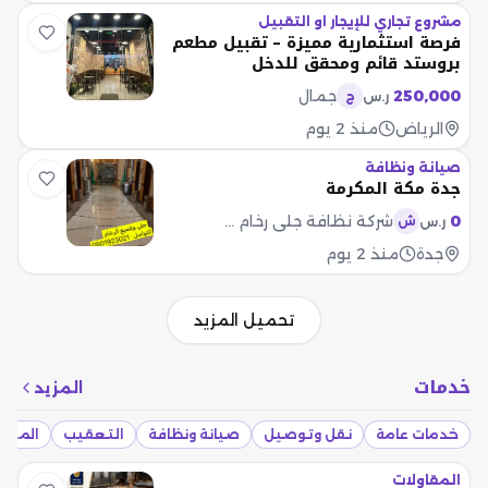
مشروع تجاري للإيجار او التقبيل
فرصة استثمارية مميزة – تقبيل مطعم
بروستد قائم ومحقق للدخل
250,000
جمال
ر.س
ج
الرياض
منذ 2 يوم
صيانة ونظافة
جدة مكة المكرمة
0
شركة نظافة جلي رخام جدة
ر.س
ش
جدة
منذ 2 يوم
تحميل المزيد
خدمات
المزيد
خدمات عامة
نقل وتوصيل
صيانة ونظافة
التعقيب
المقاو
المقاولات