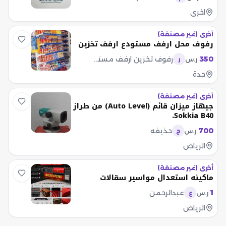
اخرى
أخرى (غير مصنفة)
رفوف محل ارفف مستودع ارفف تخزين
350
رفوف تخزين ارفف مستودع رفوف محل
ر.س
ر
جدة
أخرى (غير مصنفة)
جيهاز ميزان قائم (Auto Level) من طراز
Sokkia B40.
700
حذيفه
ر.س
ح
الرياض
أخرى (غير مصنفة)
ماكينه استعدال مواسير سقالات
1
عبدالرحمن
ر.س
ع
الرياض