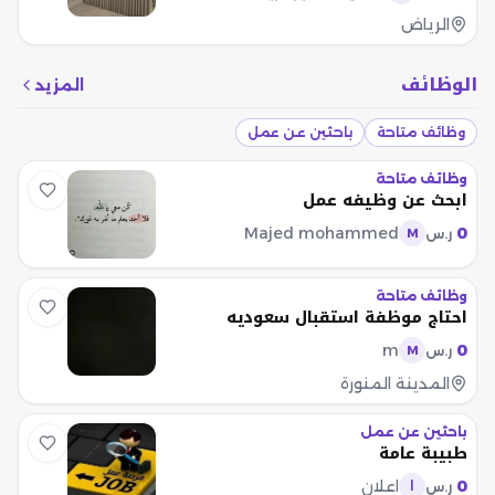
الرياض
الوظائف
المزيد
وظائف متاحة
باحثين عن عمل
وظائف متاحة
ابحث عن وظيفه عمل
Majed mohammed
0
ر.س
M
وظائف متاحة
احتاج موظفة استقبال سعوديه
m
0
ر.س
M
المدينة المنورة
باحثين عن عمل
طبيبة عامة
0
اعلان
ر.س
ا