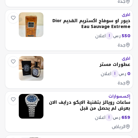
جدة
اخرى
ديور او سوفاج اكستريم القديم Dior
Eau Sauvage Extreme
550
اعلان
ر.س
ا
جدة
اخرى
عطورات مستر
0
اعلان
ر.س
ا
جدة
إكسسوارات
ساعات رويالز بتقنية الايكو درايف الان
بعرض لم يحصل من قبل
659
اعلان
ر.س
ا
الرياض