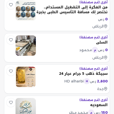
أخرى (غير مصنفة)
من الفكرة إلى التشغيل المستدام..
نختصر لك مسافة التأسيس الطبي بخبرة
20 عاماً
0
ر.س
الرياض
أخرى (غير مصنفة)
السلي
0
محمود
ر.س
م
الرياض
أخرى (غير مصنفة)
سبيكة ذهب 5 جرام عيار 24
HD alharbi
2,800
ر.س
H
جدة
أخرى (غير مصنفة)
السعوديه
150
محمد مطر
ر.س
م