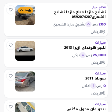
قطع غيار
مثبت
تشليح مازدا قطع مازدا تشليح
الشمري0592074207
200
تشليح مازدا الشمري
ر.س
ت
الرياض
سيارات
للبيع هونداي ازيرا 2013
25,000
تركي
ر.س
ت
الرياض
سيارات
سوناتا 2011
0
اعلان
ر.س
ا
الرياض
سيارات
بيجو فان محول مكتبي