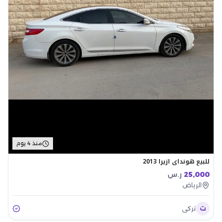
منذ 4 يوم
للبيع هونداي ازيرا 2013
25,000
ر.س
الرياض
ت
تركي