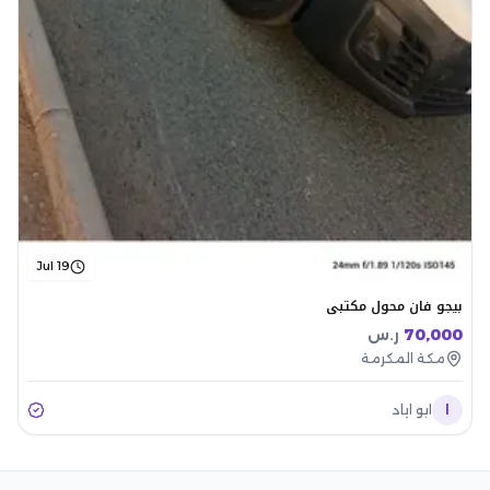
Jul 19
بيجو فان محول مكتبي
70,000
ر.س
مكة المكرمة
ا
ابو اياد