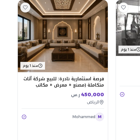
منذ 1 يوم
منذ 1 يوم
فرصة استثمارية نادرة: للبيع شركة أثاث
متكاملة (مصنع + معرض + مكاتب
إدارية)
450,000
ر.س
الرياض
Mohammed
M