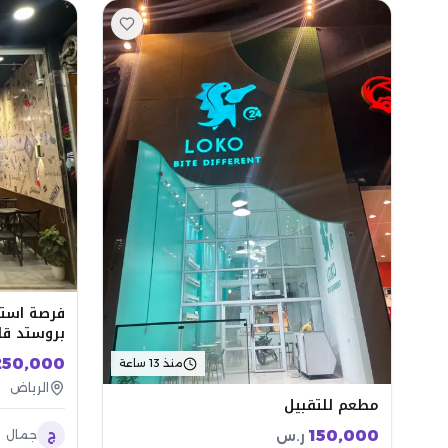
فرصة استث
بروستد قا
250,000
منذ 13 ساعة
الرياض
مطعم للتقبيل
150,000
ج
جمال
ر.س