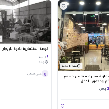
فرصة استثمارية نادرة للإيجار
1
ر.س
جدة
منذ 15 ساعة
ع
علي حسن
مارية مميزة – تقبيل مطعم
ئم ومحقق للدخل
ر.س