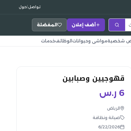
تواصل
|
حول
أضف إعلان
المفضلة
اض شخصية
مواشي وحيوانات
الوظائف
خدمات
قهوجيين وصبابين
6
ر.س
الرياض
صيانة ونظافة
6/22/2026