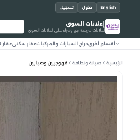
English
دخول
تسجيل
إعلانات السوق
اعلانات سريعة بيع وشراء على اعلانات السوق
أقسام أخرى
حراج السيارات والمركبات
عقار سكني
عقار ت
الرئيسية
صيانة ونظافة
قهوجيين وصبابين