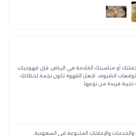
إذا كنت تبحث عن تجربة فريدة وراقية للقهوة في حفلتك أو مناسبتك القادمة في الرياض، فإن قهوجيات 
وقهوجي صبابين قهوة يعدون اختيارًا مثاليًا لتلبية توقعات الضيوف. اجعل القهوة تكون نجمة لحظاتك 