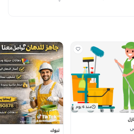
منذ 6 يوم
زل
س
تبوك