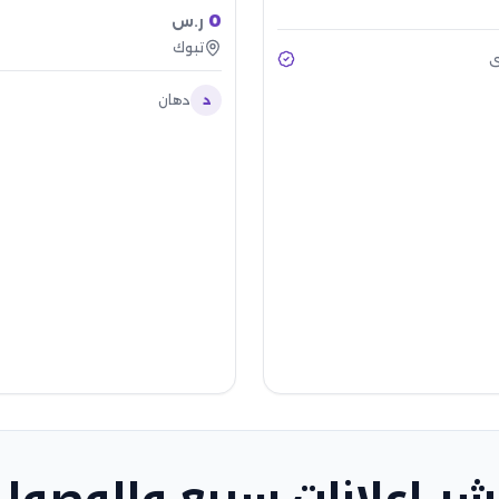
0
ر.س
تبوك
ي
د
دهان
شر إعلانات سريع والوصول 