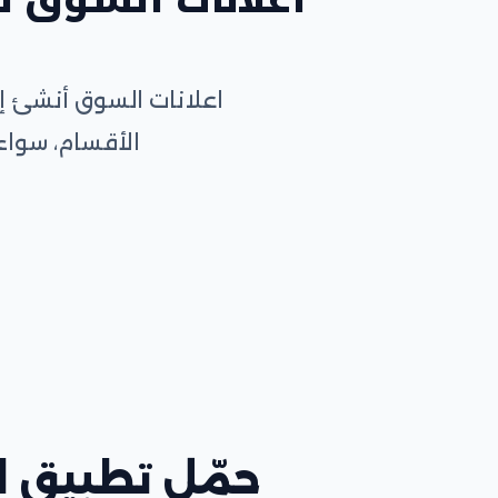
اعلانات السوق أنشئ إ
الأقسام، سواء
حمّل تطبيق اع