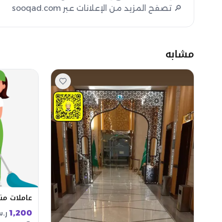
🔎 تصفح المزيد من الإعلانات عبر sooqad.com
مشابه
عاملات منا
1,200
ر.