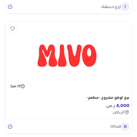
ا
ازرع حديقتك
Jun 17
بيع لوقو مشروع -مطعم-
8,000
ر.س
الرياض
Ohud
O