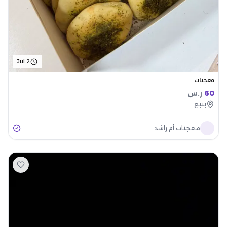
Jul 2
معجنات
60
ر.س
ينبع
‏معجنات أم راشد