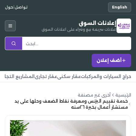
English
تواصل
|
حول
إعلانات السوق
اعلانات سريعة بيع وشراء على اعلانات السوق
أضف إعلان
حراج السيارات والمركبات
عقار سكني
عقار تجاري
المشاريع التجارية
الرئيسية
أخرى غير مصنفة
خدمة تقييم البزنس ومعرفة نقاط الضعف وحلها على يد
مستشار أعمال بخبرة ٢٦سنه