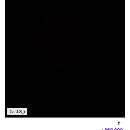
Jun 20
بيع
860,000
ر.س