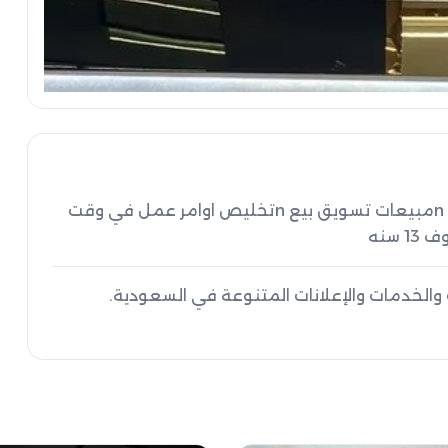
خبرة في التعامل مع العملاء والتفاوض والاقناع ،،،، nمبيعات تسويق بيع nتخليص اوامر عمل في وقت 
 سنه