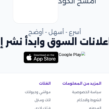
امسح الكود
أسرع - أسهل - أوضح
لانات السوق وابدأ نشر إع
المزيد من المعلومات
الفئات
سياسة الخصوصية
مواشي وحيوانات
الشروط والاحكام
اثاث ومنزل
المدونه
فئات اخرى