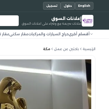
English
دخول
تسجيل
إعلانات السوق
اعلانات سريعة بيع وشراء على اعلانات السوق
أقسام أخرى
حراج السيارات والمركبات
عقار سكني
عقار ت
الرئيسية
باحثين عن عمل
مكة