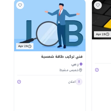
Apr 28
Apr 28
فني تركيب طاقة شمسية
0
ر.س
خميس مشيط
ا
اعلان