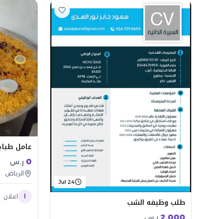
عامل طباخ
0
ر.س
الرياض
Jul 24
ا
اعلان
طلب وظيفه الشب
2,000
ر.س