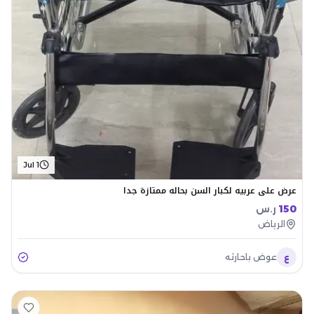
Jul 1
عرض على عربيه لكبار السن بحاله ممتازة جدا
150
ر.س
الرياض
ع
عوض باحارثه