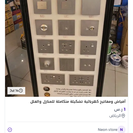
Jul 14
أفياش ومفاتيح كهربائية تشكيلة متكاملة للمنازل والفلل
1
ر.س
الرياض
Neon store
N