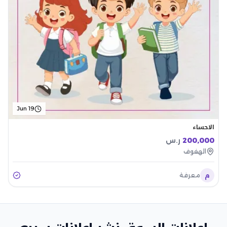
Jun 19
الاحساء
200,000
ر.س
الهفوف
م
معرفة