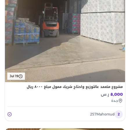
Jul 19
مشروع متعمد عالتوزيع واحتاج شريك ممول مبلغ ٨٠٠٠ ريال
8,000
ر.س
جدة
257Mahomud
2