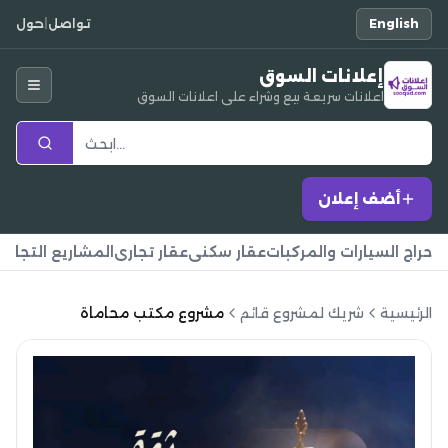
English
تواصل
|
حول
إعلانات السوق
اعلانات سريعة بيع وشراء على اعلانات السوق
أضف إعلان
حراج السيارات والمركبات
عقار سكني
عقار تجاري
المشاريع التجارية
الرئيسية
شريك لمشروع قائم
مشروع مكتب محاماة