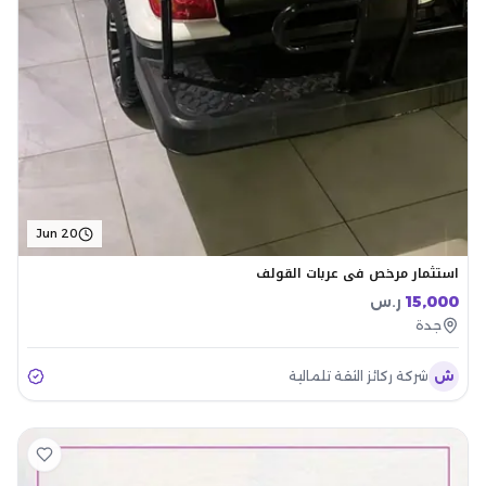
Jun 20
استثمار مرخص في عربات القولف
15,000
ر.س
جدة
ش
شركة ركائز الثقة تلمالية