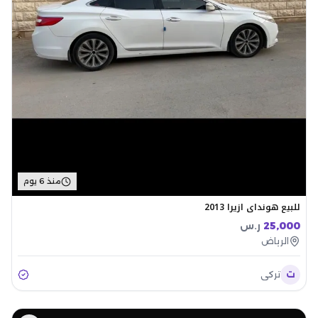
منذ 6 يوم
للبيع هونداي ازيرا 2013
25,000
ر.س
الرياض
ت
تركي