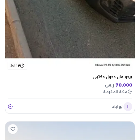
Jul 19
بيجو فان محول مكتبي
70,000
ر.س
مكة المكرمة
ا
ابو اياد