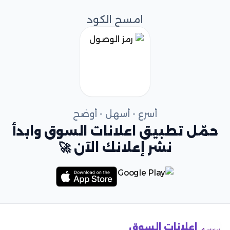
امسح الكود
أسرع - أسهل - أوضح
حمّل تطبيق اعلانات السوق وابدأ
نشر إعلانك الآن 🚀
اعلانات السوق