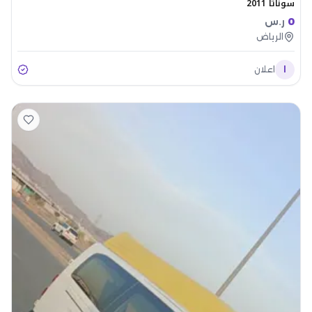
سوناتا 2011
0
ر.س
الرياض
ا
اعلان