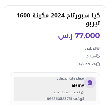
كيا سبورتاج 2024 مكينة 1600
تيربو
77,000
ر.س
الرياض
سيارات
6/21/2026
معلومات المعلن
alamy
لا توجد تقييمات بعد
الهاتف:
+966560523751