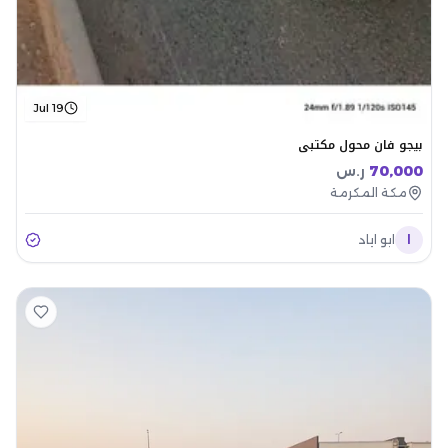
Jul 19
بيجو فان محول مكتبي
70,000
ر.س
مكة المكرمة
ا
ابو اياد