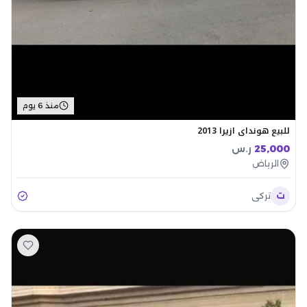
منذ 6 يوم
للبيع هونداي ازيرا 2013
25,000
ر.س
الرياض
ت
تركي