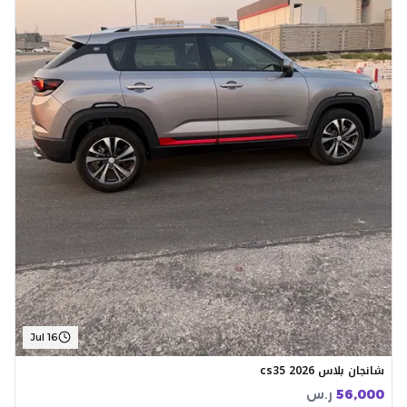
Jul 16
شانجان بلاس cs35 2026
56,000
ر.س