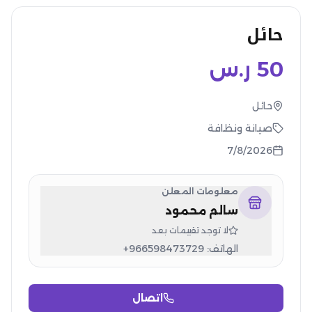
حائل
50
ر.س
حائل
صيانة ونظافة
7/8/2026
معلومات المعلن
سالم محمود
لا توجد تقييمات بعد
الهاتف:
+966598473729
اتصال