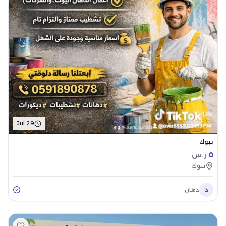
Jul 29
تبوك
0
ر.س
تبوك
د
دهان