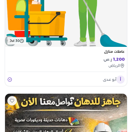
Jul 30
عاملات منازل
1,200
ر.س
الرياض
أ
أبو عدي