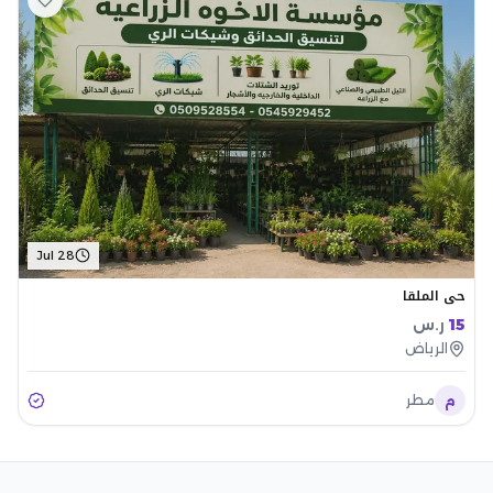
Jul 28
حي الملقا
15
ر.س
الرياض
م
مطر