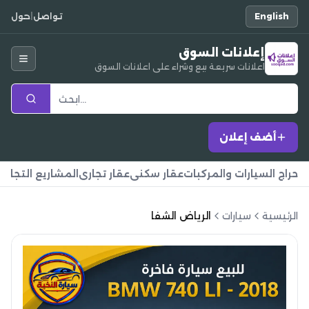
English
تواصل
|
حول
إعلانات السوق
اعلانات سريعة بيع وشراء على اعلانات السوق
أضف إعلان
حراج السيارات والمركبات
عقار سكني
عقار تجاري
المشاريع التجارية
الرئيسية
سيارات
الرياض الشفا