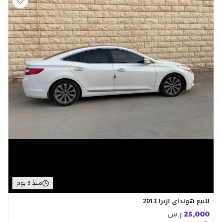
منذ 3 يوم
للبيع هونداي ازيرا 2013
25,000
ر.س