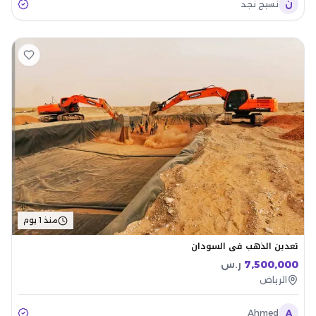
ن
نسيج نجد
منذ 1 يوم
تعدين الذهب في السودان
7,500,000
ر.س
الرياض
Ahmed
A