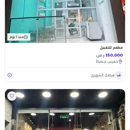
منذ 1 يوم
مطعم للتقبيل
150,000
ر.س
خميس مشيط
ف
فيصل الشهري