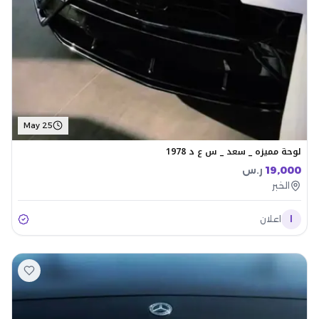
May 25
لوحة مميزه _ سعد _ س ع د 1978
19,000
ر.س
الخبر
ا
اعلان