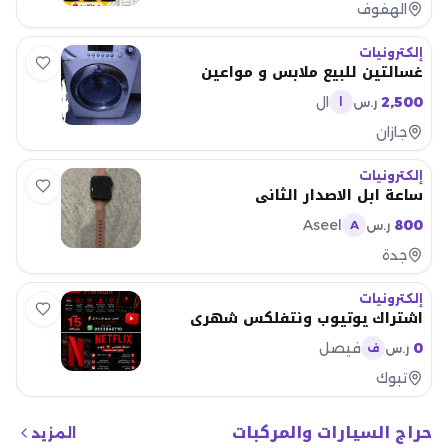
الهفوف
إلكترونيات
غسالتين للبيع ملابس و مواعين
2,500
ال
ر.س
ا
جازان
إلكترونيات
ساعة ابل الاصدار الثاني
Aseel
800
ر.س
A
جدة
إلكترونيات
اشتراك يوتيوب ونتفلكس شهري
0
فيصل
ر.س
ف
تبوك
حراج السيارات والمركبات
المزيد