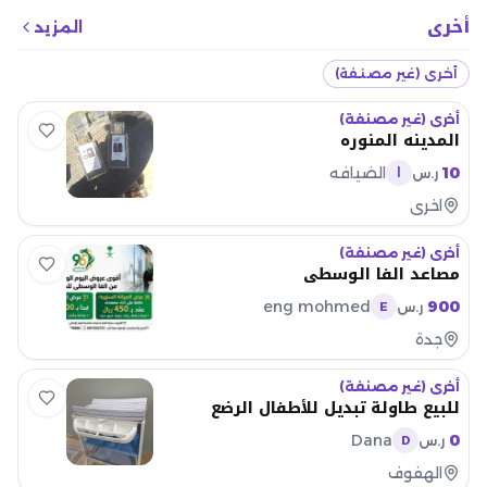
أخرى
المزيد
أخرى (غير مصنفة)
أخرى (غير مصنفة)
المدينه المنوره
10
الضيافه
ر.س
ا
اخرى
أخرى (غير مصنفة)
مصاعد الفا الوسطي
eng mohmed
900
ر.س
E
جدة
أخرى (غير مصنفة)
للبيع طاولة تبديل للأطفال الرضع
Dana
0
ر.س
D
الهفوف