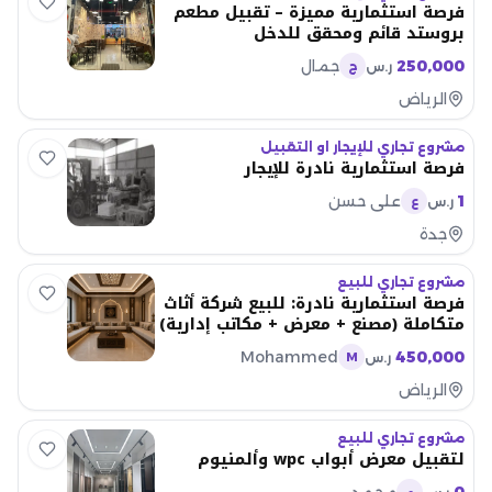
فرصة استثمارية مميزة – تقبيل مطعم
بروستد قائم ومحقق للدخل
250,000
جمال
ر.س
ج
الرياض
مشروع تجاري للإيجار او التقبيل
فرصة استثمارية نادرة للإيجار
1
علي حسن
ر.س
ع
جدة
مشروع تجاري للبيع
فرصة استثمارية نادرة: للبيع شركة أثاث
متكاملة (مصنع + معرض + مكاتب إدارية)
Mohammed
450,000
ر.س
M
الرياض
مشروع تجاري للبيع
لتقبيل معرض أبواب wpc وألمنيوم