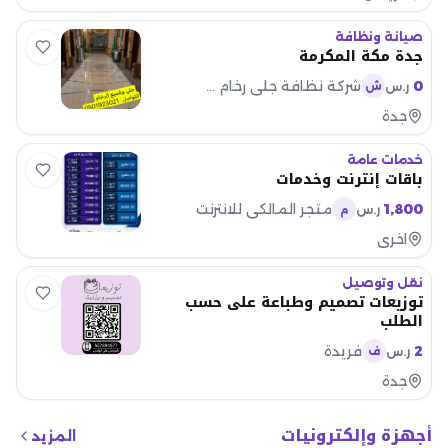
متابعة خاصة للحالات داخل المملكة
وخارجها. لماذا تختارنا؟ - سرعة في
الإنجاز والمتا
صيانة ونظافة
جدة مكة المكرمة
0
شركة نظافة جلي رخام جدة
ر.س
ش
جدة
خدمات عامة
باقات إنترنت وخدمات
1,800
متجر المالكي للانترنت
ر.س
م
اخرى
نقل وتوصيل
توزيعات تصميم وطباعة على حسب
الطلب
2
فريدة
ر.س
ف
جدة
أجهزة وإلكترونيات
المزيد