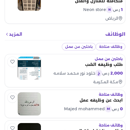
متكاملة للمنازل والفلل
Neon store
1
ر.س
N
الرياض
الوظائف
المزيد
وظائف متاحة
باحثين عن عمل
باحثين عن عمل
طلب وظيفه الشب
2,000
خلود نور محمد سلامه
ر.س
خ
مكة المكرمة
وظائف متاحة
ابحث عن وظيفه عمل
Majed mohammed
0
ر.س
M
وظائف متاحة