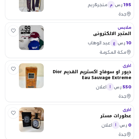
195
متجر&ريم
ر.س
م
جدة
ملابس
المتجر الالكتروني
10
عبد الوهاب
ر.س
ع
مكة المكرمة
اخرى
ديور او سوفاج اكستريم القديم Dior
Eau Sauvage Extreme
550
اعلان
ر.س
ا
جدة
اخرى
عطورات مستر
0
اعلان
ر.س
ا
جدة