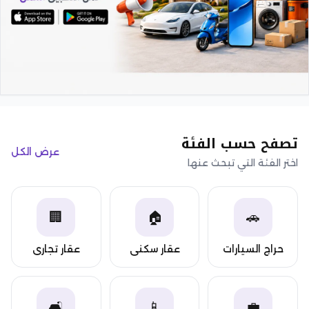
تصفح حسب الفئة
عرض الكل
اختر الفئة التي تبحث عنها
🏢
🏠
🚗
حراج السيارات
عقار سكني
عقار تجاري
والمركبات
🛋️
📱
💼