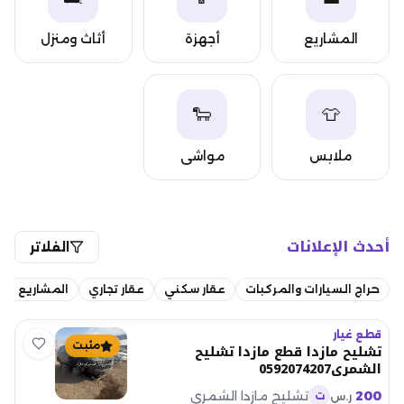
المشاريع
أجهزة
أثاث ومنزل
التجارية
وإلكترونيات
🐑
👕
ملابس
مواشي
وأغراض
وحيوانات
شخصية
أحدث الإعلانات
الفلاتر
حراج السيارات والمركبات
عقار سكني
عقار تجاري
المشاريع التج
قطع غيار
مثبت
تشليح مازدا قطع مازدا تشليح
الشمري0592074207
200
تشليح مازدا الشمري
ر.س
ت