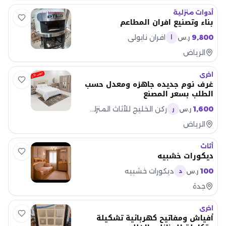
أدوات منزلية
بناء وتصنيع افران المطاعم
9,800
افران نابولي
ر.س
ا
الرياض
اخرى
غرف نوم جديده جاهزه ومعدل حسب
الطلب بسعر المصنع
1,600
ركن الخليج للأثاث المنزلي مبيعات
ر.س
ر
الرياض
أثاث
ديكورات خشبيه
100
ديكورات خشبيه
ر.س
د
جدة
اخرى
أفياش ومفاتيح كهربائية تشكيلة