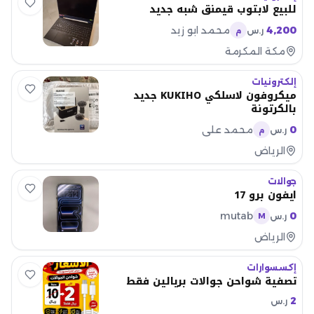
للبيع لابتوب قيمنق شبه جديد
4,200
محمد ابو زيد
ر.س
م
مكة المكرمة
إلكترونيات
ميكروفون لاسلكي KUKIHO جديد
بالكرتونة
0
محمد علي
ر.س
م
الرياض
جوالات
ايفون برو 17
mutab
0
ر.س
M
الرياض
إكسسوارات
تصفية شواحن جوالات بريالين فقط
2
ر.س