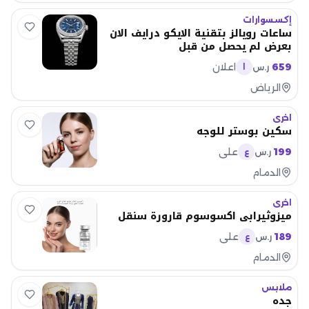
إكسسوارات
ساعات رويالز بتقنية الايكو درايف الان
بعرض لم يحصل من قبل
659
اعلان
ر.س
ا
الرياض
اخرى
سكين بوستر للوجه
199
علي
ر.س
ع
الدمام
اخرى
ميزوثيرابي اكسوسوم قارورة سنقل
189
علي
ر.س
ع
الدمام
ملابس
جده