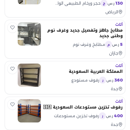
130
حجر ورخام الطبيعي الواجهات
ر.س
ح
الرياض
أثاث
مطابخ جاهز وتفصيل جديد وغرف نوم
وطني جديد
5
مطابخ وغرف نوم
ر.س
م
جازان
أثاث
المملكة العربية السعودية
360
رفوف مستودع
ر.س
ر
جدة
أثاث
رفوف تخزين مستودعات السعودية 🇸🇦
400
رفوف تخزين مستودعات
ر.س
ر
جدة