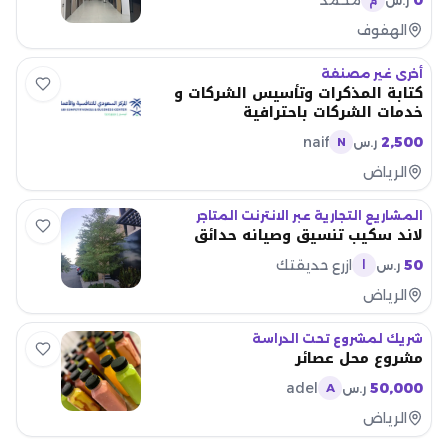
0
محمد
ر.س
م
الهفوف
أخرى غير مصنفة
كتابة المذكرات وتأسيس الشركات و
خدمات الشركات باحترافية
naif
2,500
ر.س
N
الرياض
المشاريع التجارية عبر الانترنت المتاجر
لاند سكيب تنسيق وصيانه حدائق
50
ازرع حديقتك
ر.س
ا
الرياض
شريك لمشروع تحت الدراسة
مشروع محل عصائر
adel
50,000
ر.س
A
الرياض