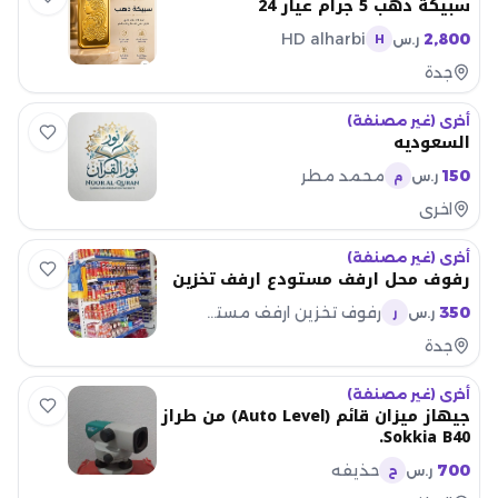
سبيكة ذهب 5 جرام عيار 24
HD alharbi
2,800
ر.س
H
جدة
أخرى (غير مصنفة)
السعوديه
150
محمد مطر
ر.س
م
اخرى
أخرى (غير مصنفة)
رفوف محل ارفف مستودع ارفف تخزين
350
رفوف تخزين ارفف مستودع رفوف محل
ر.س
ر
جدة
أخرى (غير مصنفة)
جيهاز ميزان قائم (Auto Level) من طراز
Sokkia B40.
700
حذيفه
ر.س
ح