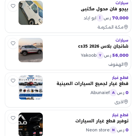
سيارات
بيجو فان محول مكتبي
70,000
ابو اياد
ر.س
ا
مكة المكرمة
سيارات
شانجان بلاس cs35 2026
Yakoob
56,000
ر.س
Y
الهفوف
قطع غيار
قطع غيار لجميع السيارات الصينية
Abunaief
0
ر.س
A
اخرى
قطع غيار
توفير قطع غيار السيارات
Neon store
0
ر.س
N