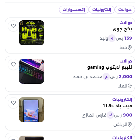
جوالات
إلكترونيات
إكسسوارات
جوالات
بكج جوي
139
وليد
ر.س
و
جدة
جوالات
للبيع لابتوب gaming
2,000
محمد بن حمد
ر.س
م
العلا
إلكترونيات
ميت باد 11.5s
900
فارس العنزي
ر.س
ف
الرياض
إلكترونيات