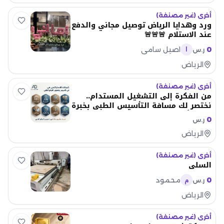
أخرى (غير مصنفة)
ورد وهدايا الرياض توصيل مجاني والدفع
عند الاستلام 🚨🚨🚨
0
اصيل سامي
ر.س
ا
الرياض
أخرى (غير مصنفة)
من الفكرة إلى التشغيل المستدام..
نختصر لك مسافة التأسيس الطبي بخبرة
20 عاماً
0
ر.س
الرياض
أخرى (غير مصنفة)
السلي
0
محمود
ر.س
م
الرياض
أخرى (غير مصنفة)