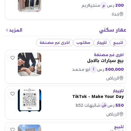
200
متجر&ريم
ر.س
م
جدة
عقار سكني
المزيد
للبيع
للإيجار
مطلوب
اخرى غير مصنفة
اخرى غير مصنفة
بيع سيارات بالاجل
500,000
ابو محمد
ر.س
ا
الرياض
للإيجار
TikTok - Make Your Day
550
شاليهات b52
ر.س
ش
الرياض
للبيع