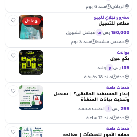
الرياض
منذ 6 يوم
مشروع تجاري للبيع
عاجل
مطعم للتقبيل
150,000
فيصل الشهري
ر.س
ف
خميس مشيط
منذ 3 يوم
جوالات
بكج جوي
139
وليد
ر.س
و
جدة
منذ 18 دقيقة
خدمات عامة
إنذار المستفيد الحقيقي؟ | تسجيل
وتحديث بيانات المنشأة
299
الطيب محمد
ر.س
ا
جدة
منذ 12 ساعة
خدمات عامة
حماية الأجور للمنشآت | معالجة