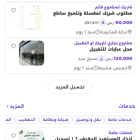
شريك لمشروع قائم
مطلوب شريك لمغسلة وتلميع ساطع
akram
60,000
ر.س
A
مكة المكرمة
منذ 1 يوم
مشروع تجاري للإيجار او التقبيل
محل عبايات للتقبيل
120,000
نسيج نجد
ر.س
ن
خميس مشيط
منذ 1 يوم
تحميل المزيد
خدمات
المزيد
خدمات عامة
نقل وتوصيل
صيانة ونظافة
التعقيب
المقاو
خدمات عامة
إنذار المستفيد الحقيقي؟ | تسجيل