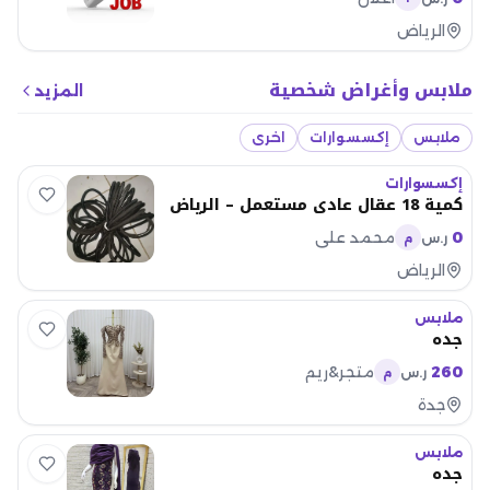
الرياض
ملابس وأغراض شخصية
المزيد
ملابس
إكسسوارات
اخرى
إكسسوارات
كمية 18 عقال عادي مستعمل – الرياض
0
محمد علي
ر.س
م
الرياض
ملابس
جده
260
متجر&ريم
ر.س
م
جدة
ملابس
جده