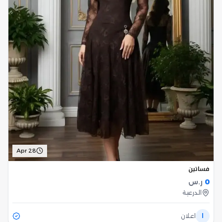
Apr 28
فساتين
0
ر.س
الدرعية
ا
اعلان