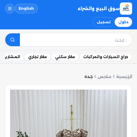
سوق البيع والشراء
English
دخول
تسجيل
حراج السيارات والمركبات
عقار سكني
عقار تجاري
المشاريع ال
الرئيسية
ملابس
جده