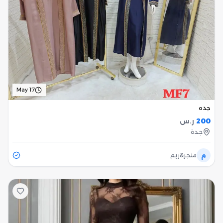
May 17
جده
200
ر.س
جدة
م
متجر&ريم