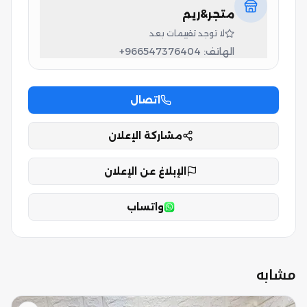
متجر&ريم
لا توجد تقييمات بعد
الهاتف:
+966547376404
اتصال
مشاركة الإعلان
الإبلاغ عن الإعلان
واتساب
مشابه