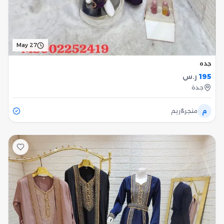
May 27
جده
195
ر.س
جدة
م
متجر&ريم