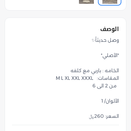
الوصف
السعر: 260﷼