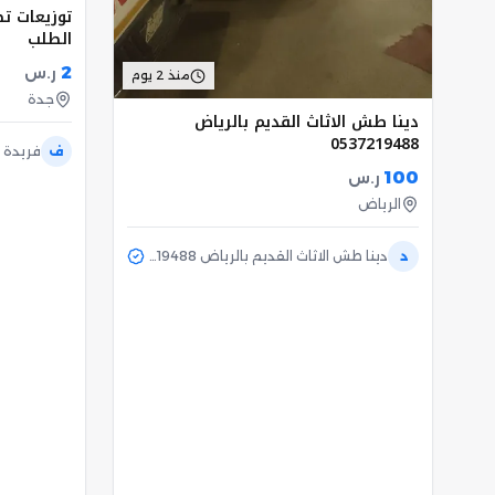
توزيعات ت
الطلب
2
ر.س
منذ 2 يوم
جدة
دينا طش الاثاث القديم بالرياض
0537219488
ف
فريدة
100
ر.س
الرياض
د
دينا طش الاثاث القديم بالرياض 0537219488