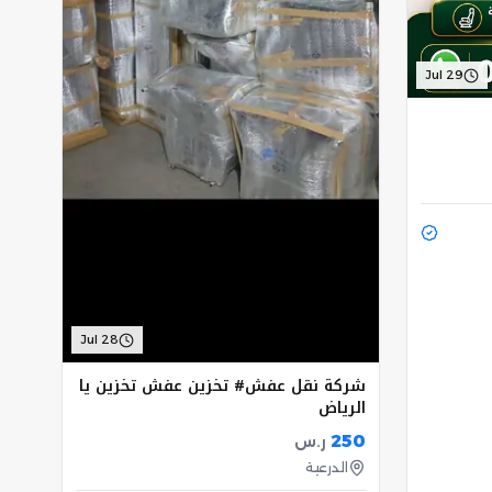
Jul 29
Jul 28
شركة نقل عفش# تخزين عفش تخزين يا
الرياض
250
ر.س
الدرعية