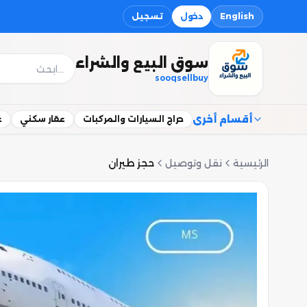
English
دخول
تسجيل
سوق البيع والشراء
sooqsellbuy
أقسام أخرى
حراج السيارات والمركبات
عقار سكني
ع
الرئيسية
نقل وتوصيل
حجز طيران