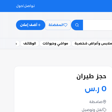
تواصل
|
حول
المفضلة
أضف إعلان
ملابس وأغراض شخصية
مواشي وحيوانات
الوظائف
خدمات
حجز طيران
0
ر.س
صامطة
نقل وتوصيل