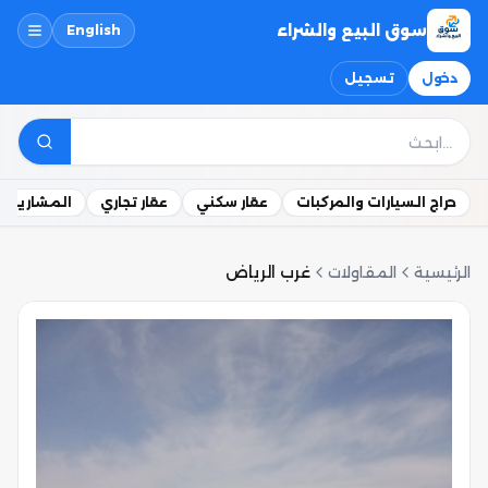
سوق البيع والشراء
English
دخول
تسجيل
حراج السيارات والمركبات
عقار سكني
عقار تجاري
المشاريع ال
الرئيسية
المقاولات
غرب الرياض