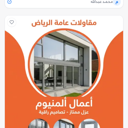
م
محمد عبدالله