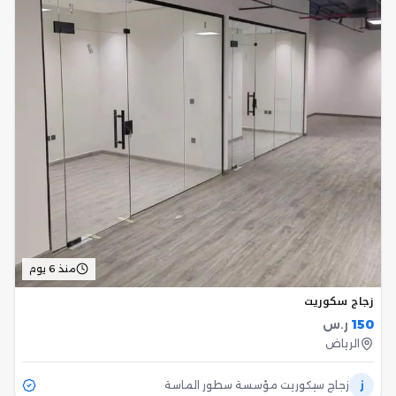
منذ 6 يوم
زجاج سكوريت
150
ر.س
الرياض
ز
زجاج سيكوريت مؤسسة سطور الماسة