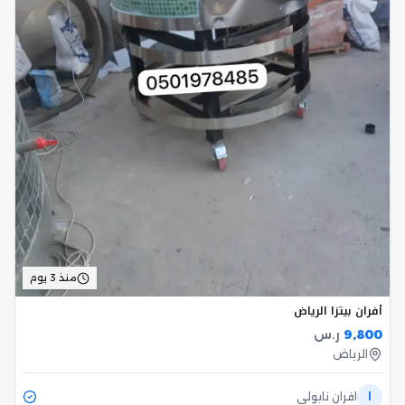
منذ 3 يوم
أفران بيتزا الرياض
9,800
ر.س
الرياض
ا
افران نابولي